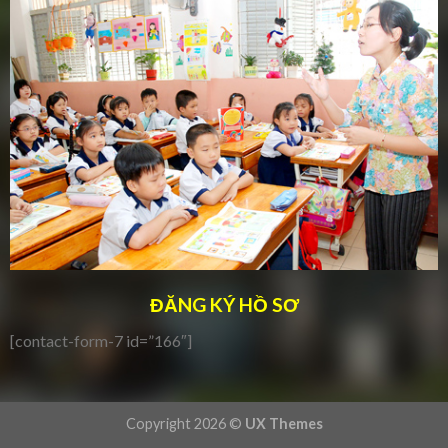
ĐĂNG KÝ HỒ SƠ
[contact-form-7 id=”166″]
Copyright 2026 ©
UX Themes