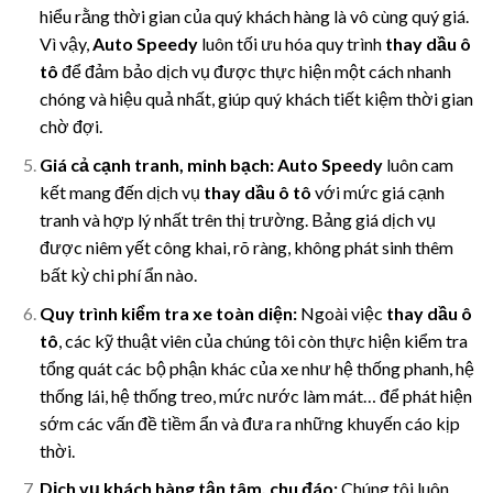
hiểu rằng thời gian của quý khách hàng là vô cùng quý giá.
Vì vậy,
Auto Speedy
luôn tối ưu hóa quy trình
thay dầu ô
tô
để đảm bảo dịch vụ được thực hiện một cách nhanh
chóng và hiệu quả nhất, giúp quý khách tiết kiệm thời gian
chờ đợi.
Giá cả cạnh tranh, minh bạch:
Auto Speedy
luôn cam
kết mang đến dịch vụ
thay dầu ô tô
với mức giá cạnh
tranh và hợp lý nhất trên thị trường. Bảng giá dịch vụ
được niêm yết công khai, rõ ràng, không phát sinh thêm
bất kỳ chi phí ẩn nào.
Quy trình kiểm tra xe toàn diện:
Ngoài việc
thay dầu ô
tô
, các kỹ thuật viên của chúng tôi còn thực hiện kiểm tra
tổng quát các bộ phận khác của xe như hệ thống phanh, hệ
thống lái, hệ thống treo, mức nước làm mát… để phát hiện
sớm các vấn đề tiềm ẩn và đưa ra những khuyến cáo kịp
thời.
Dịch vụ khách hàng tận tâm, chu đáo:
Chúng tôi luôn