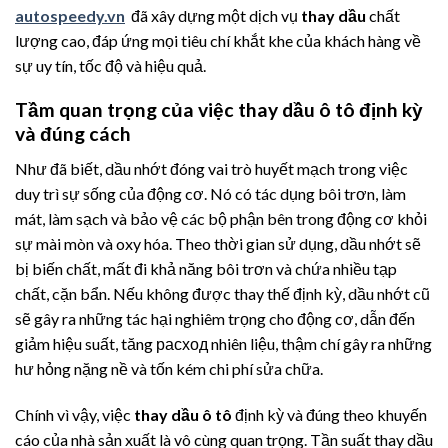
autospeedy.vn
đã xây dựng một dịch vụ
thay dầu
chất
lượng cao, đáp ứng mọi tiêu chí khắt khe của khách hàng về
sự uy tín, tốc độ và hiệu quả.
Tầm quan trọng của việc thay dầu ô tô định kỳ
và đúng cách
Như đã biết, dầu nhớt đóng vai trò huyết mạch trong việc
duy trì sự sống của động cơ. Nó có tác dụng bôi trơn, làm
mát, làm sạch và bảo vệ các bộ phận bên trong động cơ khỏi
sự mài mòn và oxy hóa. Theo thời gian sử dụng, dầu nhớt sẽ
bị biến chất, mất đi khả năng bôi trơn và chứa nhiều tạp
chất, cặn bẩn. Nếu không được thay thế định kỳ, dầu nhớt cũ
sẽ gây ra những tác hại nghiêm trọng cho động cơ, dẫn đến
giảm hiệu suất, tăng расход nhiên liệu, thậm chí gây ra những
hư hỏng nặng nề và tốn kém chi phí sửa chữa.
Chính vì vậy, việc
thay dầu ô tô
định kỳ và đúng theo khuyến
cáo của nhà sản xuất là vô cùng quan trọng. Tần suất thay dầu