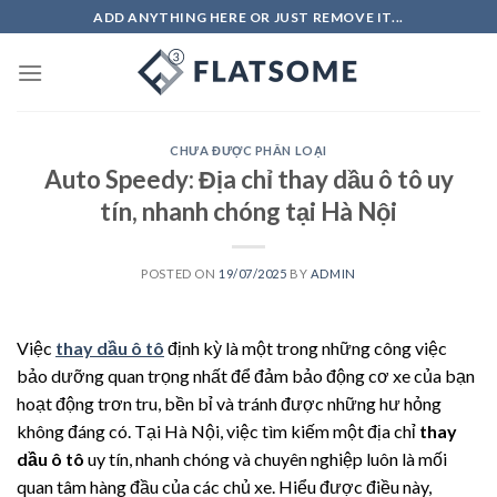
Skip
ADD ANYTHING HERE OR JUST REMOVE IT...
to
content
CHƯA ĐƯỢC PHÂN LOẠI
Auto Speedy: Địa chỉ thay dầu ô tô uy
tín, nhanh chóng tại Hà Nội
POSTED ON
19/07/2025
BY
ADMIN
Việc
thay dầu ô tô
định kỳ là một trong những công việc
bảo dưỡng quan trọng nhất để đảm bảo động cơ xe của bạn
hoạt động trơn tru, bền bỉ và tránh được những hư hỏng
không đáng có. Tại Hà Nội, việc tìm kiếm một địa chỉ
thay
dầu ô tô
uy tín, nhanh chóng và chuyên nghiệp luôn là mối
quan tâm hàng đầu của các chủ xe. Hiểu được điều này,