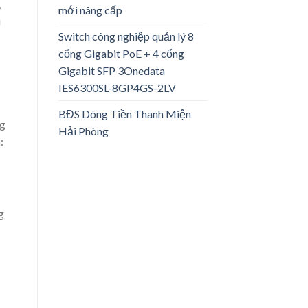
,
mới nâng cấp
i
Switch công nghiệp quản lý 8
cổng Gigabit PoE + 4 cổng
Gigabit SFP 3Onedata
IES6300SL-8GP4GS-2LV
BĐS Dòng Tiền Thanh Miện
ng
Hải Phòng
:
g