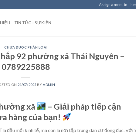
Assign a menu in Th
THIỆU
TIN TỨC – SỰ KIỆN
CHƯA ĐƯỢC PHÂN LOẠI
khắp 92 phường xã Thái Nguyên –
0789225888
OSTED ON
21/07/2025
BY
ADMIN
 phường xã
– Giải pháp tiếp cận
ửa hàng của bạn!
là đầu mối kinh tế, mà còn là nơi tập trung dân cư đông đúc. Với 