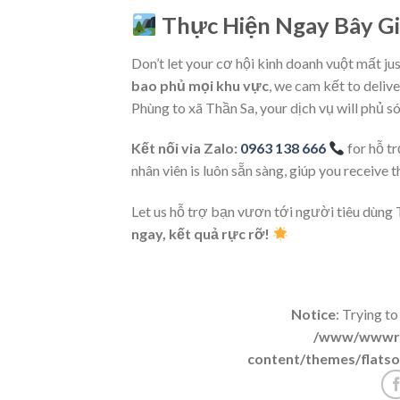
Thực Hiện Ngay Bây G
Don’t let your cơ hội kinh doanh vuột mất j
bao phủ mọi khu vực
, we cam kết to deliv
Phùng to xã Thần Sa, your dịch vụ will phủ só
Kết nối via Zalo:
0963 138 666
for hỗ tr
nhân viên is luôn sẵn sàng, giúp you receive 
Let us hỗ trợ bạn vươn tới người tiêu dùn
ngay, kết quả rực rỡ!
Notice
: Trying to
/www/wwwroo
content/themes/flatso