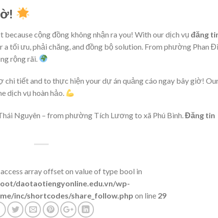
iờ!
ust because cộng đồng không nhận ra you! With our dịch vụ
đăng ti
er a tối ưu, phải chăng, and đồng bộ solution. From phường Phan Đ
ng rộng rãi.
ợ chi tiết and to thực hiện your dự án quảng cáo ngay bây giờ! Ou
the dịch vụ hoàn hảo.
g Thái Nguyên – from phường Tích Lương to xã Phú Bình.
Đăng tin
 access array offset on value of type bool in
t/daotaotiengyonline.edu.vn/wp-
me/inc/shortcodes/share_follow.php
on line
29