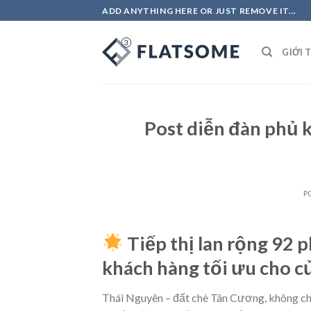
Skip
ADD ANYTHING HERE OR JUST REMOVE IT...
to
content
GIỚI 
Post diễn đàn phủ 
P
Tiếp thị lan rộng 92
khách hàng tối ưu cho c
Thái Nguyên – đất chè Tân Cương, không chỉ 