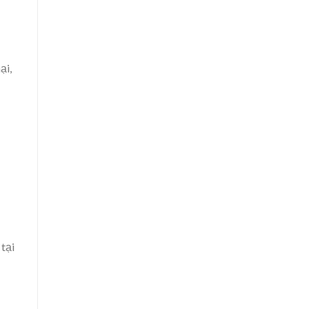
ại,
 tại