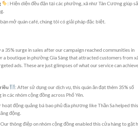
g
: Hiện diện đều đặn tại các phường, xã như Tân Cương giúp s
g.
 bạn mở quán café, chúng tôi có giải pháp đặc biệt.
 a 35% surge in sales after our campaign reached communities in
 a boutique in phường Gia Sàng that attracted customers from x
eted ads. These are just glimpses of what our service can achiev
riều
: After sử dụng our dịch vụ, this quán ăn đạt thêm 35% số
g in các nhóm cộng đồng across Phổ Yên.
r hoạt động quảng bá bao phủ địa phương like Thần Sa helped thi
năng động.
: Our thông điệp on nhóm cộng đồng enabled this cửa hàng to gặt h