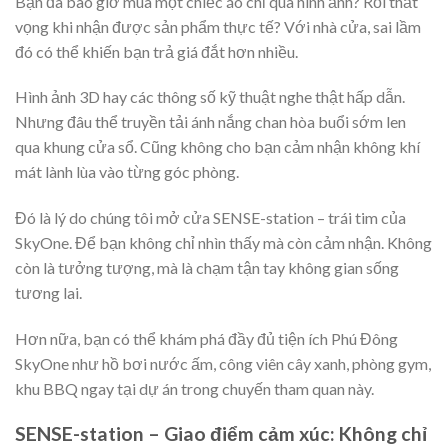
Bạn đã bao giờ mua một chiếc áo chỉ qua hình ảnh? Rồi thất
vọng khi nhận được sản phẩm thực tế? Với nhà cửa, sai lầm
đó có thể khiến bạn trả giá đắt hơn nhiều.
Hình ảnh 3D hay các thông số kỹ thuật nghe thật hấp dẫn.
Nhưng đâu thể truyền tải ánh nắng chan hòa buổi sớm len
qua khung cửa sổ. Cũng không cho bạn cảm nhận không khí
mát lành lùa vào từng góc phòng.
Đó là lý do chúng tôi mở cửa SENSE-station – trái tim của
SkyOne. Để bạn không chỉ nhìn thấy mà còn cảm nhận. Không
còn là tưởng tượng, mà là chạm tận tay không gian sống
tương lai.
Hơn nữa, bạn có thể khám phá đầy đủ tiện ích Phú Đông
SkyOne như hồ bơi nước ấm, công viên cây xanh, phòng gym,
khu BBQ ngay tại dự án trong chuyến tham quan này.
SENSE-station – Giao điểm cảm xúc: Không chỉ