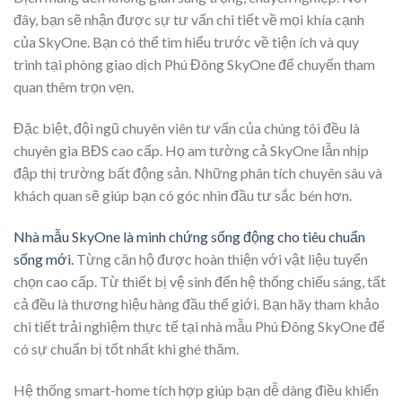
đây, bạn sẽ nhận được sự tư vấn chi tiết về mọi khía cạnh
của SkyOne. Bạn có thể tìm hiểu trước về tiện ích và quy
trình tại phòng giao dịch Phú Đông SkyOne để chuyến tham
quan thêm trọn vẹn.
Đặc biệt, đội ngũ chuyên viên tư vấn của chúng tôi đều là
chuyên gia BĐS cao cấp. Họ am tường cả SkyOne lẫn nhịp
đập thị trường bất động sản. Những phân tích chuyên sâu và
khách quan sẽ giúp bạn có góc nhìn đầu tư sắc bén hơn.
Nhà mẫu SkyOne là minh chứng sống động cho tiêu chuẩn
sống mới.
Từng căn hộ được hoàn thiện với vật liệu tuyển
chọn cao cấp. Từ thiết bị vệ sinh đến hệ thống chiếu sáng, tất
cả đều là thương hiệu hàng đầu thế giới. Bạn hãy tham khảo
chi tiết trải nghiệm thực tế tại nhà mẫu Phú Đông SkyOne để
có sự chuẩn bị tốt nhất khi ghé thăm.
Hệ thống smart-home tích hợp giúp bạn dễ dàng điều khiển