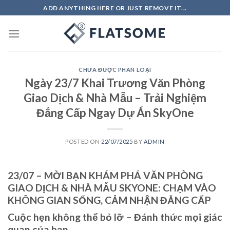
Skip
ADD ANYTHING HERE OR JUST REMOVE IT...
to
content
CHƯA ĐƯỢC PHÂN LOẠI
Ngày 23/7 Khai Trương Văn Phòng
Giao Dịch & Nhà Mẫu – Trải Nghiệm
Đẳng Cấp Ngay Dự Án SkyOne
POSTED ON
22/07/2025
BY
ADMIN
23/07 – MỜI BẠN KHÁM PHÁ VĂN PHÒNG
GIAO DỊCH & NHÀ MẪU SKYONE: CHẠM VÀO
KHÔNG GIAN SỐNG, CẢM NHẬN ĐẲNG CẤP
Cuộc hẹn không thể bỏ lỡ – Đánh thức mọi giác
quan của bạn