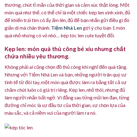
thương, chút tỉ mẩn của thời gian và cảm xúc thật lòng. Một
món quà như thế, có thể chỉ là một chiếc kẹp len xinh xinh, đủ
để khiến trái tim cô ấy ấm lên, đủ để bạn nhắn gửi điều gì đó
giản dị mà chân thành.
Tiệm Nhà Len
gợi ý cho bạn 1 món
quà nhỏ nhưng có võ nhó… kẹp tóc len cute tuyệt đối.
Kẹp len: món quà thủ công bé xíu nhưng chất
chứa nhiều yêu thương.
Không phải ai cũng chọn đồ thủ công khi nghĩ đến quà tặng.
Nhưng với Tiệm Nhà Len và bạn, những người trân quý sự
tinh tế từ đôi tay, một món quà được làm ra bằng tất cả sự
chăm chút luôn có giá trị riêng. Kẹp len, nhỏ thôi, nhưng đủ
làm người nhận bất ngờ. Vì đằng sau từng mũi len đan, từng
đường chỉ móc là sự đầu tư của thời gian, sự chọn lựa của
màu sắc, và cả niềm vui của người làm ra nó.