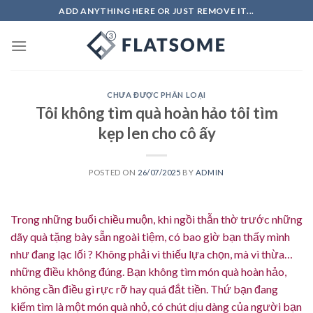
Skip
ADD ANYTHING HERE OR JUST REMOVE IT...
to
content
CHƯA ĐƯỢC PHÂN LOẠI
Tôi không tìm quà hoàn hảo tôi tìm
kẹp len cho cô ấy
POSTED ON
26/07/2025
BY
ADMIN
Trong những buổi chiều muộn, khi ngồi thẫn thờ trước những
dãy quà tặng bày sẵn ngoài tiệm, có bao giờ bạn thấy mình
như đang lạc lối ? Không phải vì thiếu lựa chọn, mà vì thừa…
những điều không đúng. Bạn không tìm món quà hoàn hảo,
không cần điều gì rực rỡ hay quá đắt tiền. Thứ bạn đang
kiếm tìm là một món quà nhỏ, có chút dịu dàng của người bạn