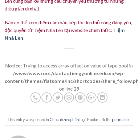
Len cùng bạn kể những câu chuyện yêu thương từ những
điều giản dị nhất.
Bạn có thể xem thêm các mẫu kẹp tóc len thủ công đáng yêu,
độc quyền từ Tiệm Nhà Len tại website chính thức:
Tiệm
Nhà Len
Notice
: Trying to access array offset on value of type bool in
/www/wwwroot/daotaotiengyonline.edu.vn/wp-
content/themes/flatsome/inc/shortcodes/share_follow.p
on line
29
This entry was posted in
Chưa được phân loại
. Bookmark the
permalink
.