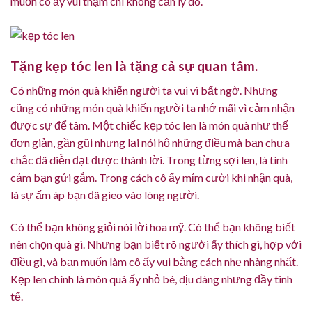
muốn cô ấy vui thậm chí không cần lý do.
Tặng kẹp tóc len là tặng cả sự quan tâm.
Có những món quà khiến người ta vui vì bất ngờ. Nhưng
cũng có những món quà khiến người ta nhớ mãi vì cảm nhận
được sự để tâm. Một chiếc kẹp tóc len là món quà như thế
đơn giản, gần gũi nhưng lại nói hộ những điều mà bạn chưa
chắc đã diễn đạt được thành lời. Trong từng sợi len, là tình
cảm bạn gửi gắm. Trong cách cô ấy mỉm cười khi nhận quà,
là sự ấm áp bạn đã gieo vào lòng người.
Có thể bạn không giỏi nói lời hoa mỹ. Có thể bạn không biết
nên chọn quà gì. Nhưng bạn biết rõ người ấy thích gì, hợp với
điều gì, và bạn muốn làm cô ấy vui bằng cách nhẹ nhàng nhất.
Kẹp len chính là món quà ấy nhỏ bé, dịu dàng nhưng đầy tinh
tế.