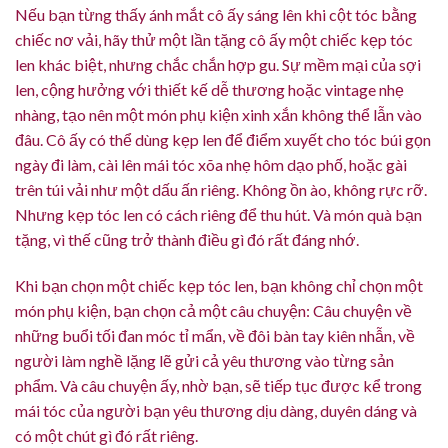
Nếu bạn từng thấy ánh mắt cô ấy sáng lên khi cột tóc bằng
chiếc nơ vải, hãy thử một lần tặng cô ấy một chiếc kẹp tóc
len khác biệt, nhưng chắc chắn hợp gu. Sự mềm mại của sợi
len, cộng hưởng với thiết kế dễ thương hoặc vintage nhẹ
nhàng, tạo nên một món phụ kiện xinh xắn không thể lẫn vào
đâu. Cô ấy có thể dùng kẹp len để điểm xuyết cho tóc búi gọn
ngày đi làm, cài lên mái tóc xõa nhẹ hôm dạo phố, hoặc gài
trên túi vải như một dấu ấn riêng. Không ồn ào, không rực rỡ.
Nhưng kẹp tóc len có cách riêng để thu hút. Và món quà bạn
tặng, vì thế cũng trở thành điều gì đó rất đáng nhớ.
Khi bạn chọn một chiếc kẹp tóc len, bạn không chỉ chọn một
món phụ kiện, bạn chọn cả một câu chuyện: Câu chuyện về
những buổi tối đan móc tỉ mẩn, về đôi bàn tay kiên nhẫn, về
người làm nghề lặng lẽ gửi cả yêu thương vào từng sản
phẩm. Và câu chuyện ấy, nhờ bạn, sẽ tiếp tục được kể trong
mái tóc của người bạn yêu thương dịu dàng, duyên dáng và
có một chút gì đó rất riêng.