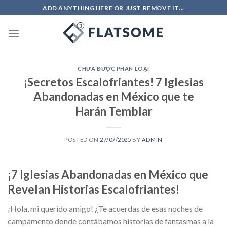
Skip
ADD ANYTHING HERE OR JUST REMOVE IT...
to
content
CHƯA ĐƯỢC PHÂN LOẠI
¡Secretos Escalofriantes! 7 Iglesias
Abandonadas en México que te
Harán Temblar
POSTED ON
27/07/2025
BY
ADMIN
¡7 Iglesias Abandonadas en México que
Revelan Historias Escalofriantes!
¡Hola, mi querido amigo! ¿Te acuerdas de esas noches de
campamento donde contábamos historias de fantasmas a la