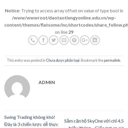
Notice
: Trying to access array offset on value of type bool in
/www/wwwroot/daotaotiengyonline.edu.vn/wp-
content/themes/flatsome/inc/shortcodes/share_follow.p
on line
29
This entry was posted in
Chưa được phân loại
. Bookmark the
permalink
.
ADMIN
Swing Trading không khó!
Sắm căn hộ SkyOne với chỉ 4,5
Đây là 3 chiến lược dễ thực
triệu/tháng – Giấc mơ an cư