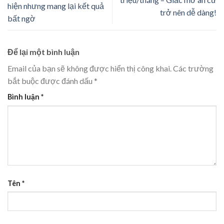
hiện nhưng mang lại kết quả
trở nên dễ dàng!
bất ngờ
Để lại một bình luận
Email của bạn sẽ không được hiển thị công khai.
Các trường
bắt buộc được đánh dấu
*
Bình luận
*
Tên
*