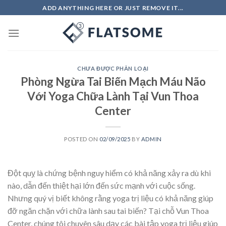
Skip
ADD ANYTHING HERE OR JUST REMOVE IT...
to
content
CHƯA ĐƯỢC PHÂN LOẠI
Phòng Ngừa Tai Biến Mạch Máu Não
Với Yoga Chữa Lành Tại Vun Thoa
Center
POSTED ON
02/09/2025
BY
ADMIN
Đột quỵ là chứng bệnh nguy hiểm có khả năng xảy ra dù khi
nào, dẫn đến thiệt hại lớn đến sức mạnh với cuộc sống.
Nhưng quý vị biết không rằng yoga trị liệu có khả năng giúp
đỡ ngăn chặn với chữa lành sau tai biến? Tại chỗ Vun Thoa
Center, chúng tôi chuyên sâu dạy các bài tập yoga trị liệu giúp