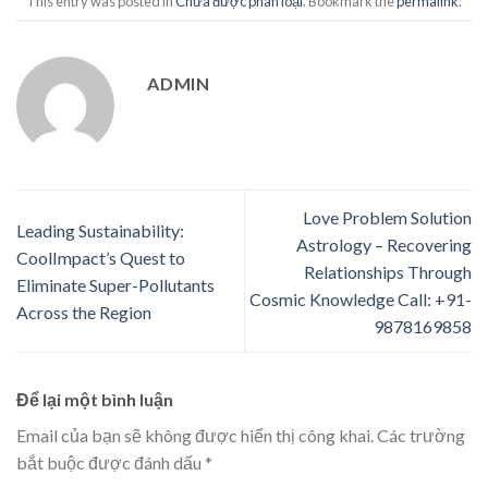
This entry was posted in
Chưa được phân loại
. Bookmark the
permalink
.
ADMIN
Love Problem Solution
Leading Sustainability:
Astrology – Recovering
CoolImpact’s Quest to
Relationships Through
Eliminate Super-Pollutants
Cosmic Knowledge Call: +91-
Across the Region
9878169858
Để lại một bình luận
Email của bạn sẽ không được hiển thị công khai.
Các trường
bắt buộc được đánh dấu
*