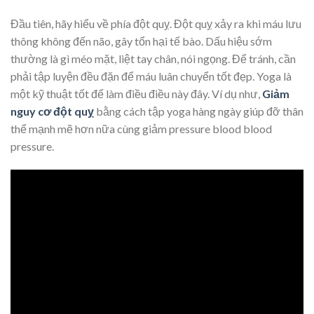
Đầu tiên, hãy hiểu về phía đột quỵ. Đột quỵ xảy ra khi máu lưu
thông không đến não, gây tổn hại tế bào. Dấu hiệu sớm
thường là gì méo mặt, liệt tay chân, nói ngọng. Để tránh, cần
phải tập luyện đều đặn để máu luân chuyển tốt đẹp. Yoga là
một kỹ thuật tốt để làm điều điều này đây. Ví dụ như,
Giảm
nguy cơ đột quỵ
bằng cách tập yoga hàng ngày giúp đỡ thân
thể mạnh mẽ hơn nữa cùng giảm pressure blood blood
pressure.