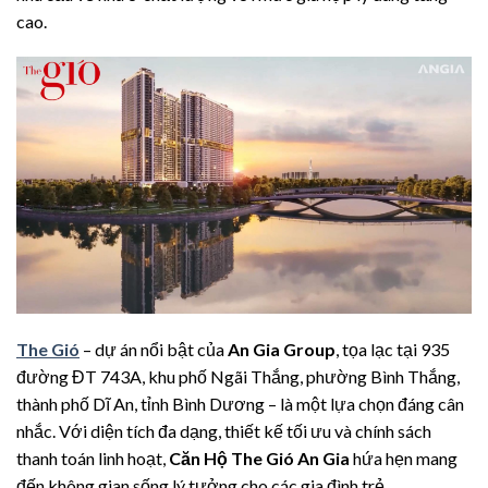
cao.
The Gió
– dự án nổi bật của
An Gia Group
, tọa lạc tại 935
đường ĐT 743A, khu phố Ngãi Thắng, phường Bình Thắng,
thành phố Dĩ An, tỉnh Bình Dương – là một lựa chọn đáng cân
nhắc. Với diện tích đa dạng, thiết kế tối ưu và chính sách
thanh toán linh hoạt,
Căn Hộ The Gió An Gia
hứa hẹn mang
đến không gian sống lý tưởng cho các gia đình trẻ.