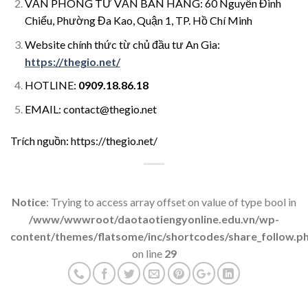
VĂN PHÒNG TƯ VẤN BÁN HÀNG: 60 Nguyễn Đình
Chiểu, Phường Đa Kao, Quận 1, TP. Hồ Chí Minh
Website chính thức từ chủ đầu tư An Gia:
https://thegio.net/
HOTLINE:
0909.18.86.18
EMAIL:
contact@thegio.net
Trích nguồn: https://thegio.net/
Notice
: Trying to access array offset on value of type bool in
/www/wwwroot/daotaotiengyonline.edu.vn/wp-
content/themes/flatsome/inc/shortcodes/share_follow.p
on line
29