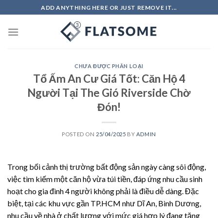
Skip
ADD ANYTHING HERE OR JUST REMOVE IT...
to
content
CHƯA ĐƯỢC PHÂN LOẠI
Tổ Ấm An Cư Giá Tốt: Căn Hộ 4
Người Tại The Gió Riverside Chờ
Đón!
POSTED ON
25/04/2025
BY
ADMIN
Trong bối cảnh thị trường bất động sản ngày càng sôi động,
việc tìm kiếm một căn hộ vừa túi tiền, đáp ứng nhu cầu sinh
hoạt cho gia đình 4 người không phải là điều dễ dàng. Đặc
biệt, tại các khu vực gần TP.HCM như Dĩ An, Bình Dương,
nhu cầu về nhà ở chất lượng với mức giá hợp lý đang tăng