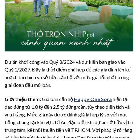
Dự án khởi công vào Quý 3/2024 và dự kiến bàn giao vào
Quý 1/2027. Đây là thời điểm phù hợp để các gia đình lên kế
hoạch tài chính và sở hữu căn hộ với mức giá tốt nhất trong
giai đoạn đầu mở bán.
Giới thiệu thêm:
Giá bán căn hộ
Happy One Sora
hiện tại
dao động từ 1,8 tỷ đến 2,5 tỷ đồng/căn, tùy theo diện tích và
vị trí tầng. Mức giá này được đánh giá là hợp lý so với mặt
bằng chung tại khu vực Dĩ An, đặc biệt khi dự án sở hữu vị trí
trung tâm, kết nối thuận tiện về TP.HCM. Với pháp lý rõ ràng
và tiện ích nội khu hiện đại, Happy One Sora thu hút sự quan