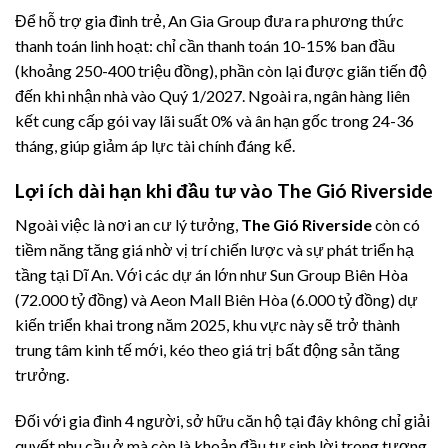
Để hỗ trợ gia đình trẻ, An Gia Group đưa ra phương thức
thanh toán linh hoạt: chỉ cần thanh toán 10-15% ban đầu
(khoảng 250-400 triệu đồng), phần còn lại được giãn tiến độ
đến khi nhận nhà vào Quý 1/2027. Ngoài ra, ngân hàng liên
kết cung cấp gói vay lãi suất 0% và ân hạn gốc trong 24-36
tháng, giúp giảm áp lực tài chính đáng kể.
Lợi ích dài hạn khi đầu tư vào The Gió Riverside
Ngoài việc là nơi an cư lý tưởng,
The Gió Riverside
còn có
tiềm năng tăng giá nhờ vị trí chiến lược và sự phát triển hạ
tầng tại Dĩ An. Với các dự án lớn như Sun Group Biên Hòa
(72.000 tỷ đồng) và Aeon Mall Biên Hòa (6.000 tỷ đồng) dự
kiến triển khai trong năm 2025, khu vực này sẽ trở thành
trung tâm kinh tế mới, kéo theo giá trị bất động sản tăng
trưởng.
Đối với gia đình 4 người, sở hữu căn hộ tại đây không chỉ giải
quyết nhu cầu ở mà còn là khoản đầu tư sinh lời trong tương