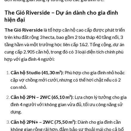
The Gió Riverside – Dự án dành cho gia đình
hiện đại
The Gió Riverside
là tổ hợp căn hộ cao cấp được phát triển
trên khu đất rộng 3 hecta, bao gồm 2 tòa tháp 40 tầng nổi, 3
tầng hầm và một trường học liên cấp 1&2. Tổng cộng, dự án
cung cấp 2.905 căn hộ, trong đó có 3 loại diện tích chính phù
hợp với gia đình 4 người:
Căn hộ Studio (41,30 m²)
: Phù hợp cho gia đình nhỏ hoặc
cặp vợ chồng mới cưới, nhưng có thể hơi chật nếu có 2
con nhỏ.
Căn hộ 2PN – 2WC (65,10 m²)
: Lựa chọn lý tưởng cho gia
đình 4 người với không gian vừa đủ, tối ưu công năng sử
dụng.
Căn hộ 2PN+ – 2WC (75,50 m²)
: Dành cho gia đình cần
không gian rộng rãi hơn, đảm bảo sự thoải mái cho cả bố