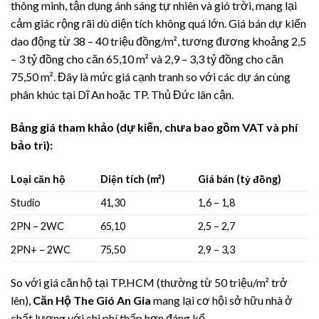
thông minh, tận dụng ánh sáng tự nhiên và gió trời, mang lại
cảm giác rộng rãi dù diện tích không quá lớn. Giá bán dự kiến
dao động từ 38 – 40 triệu đồng/m², tương đương khoảng 2,5
– 3 tỷ đồng cho căn 65,10 m² và 2,9 – 3,3 tỷ đồng cho căn
75,50 m². Đây là mức giá cạnh tranh so với các dự án cùng
phân khúc tại Dĩ An hoặc TP. Thủ Đức lân cận.
Bảng giá tham khảo (dự kiến, chưa bao gồm VAT và phí
bảo trì):
Loại căn hộ
Diện tích (m²)
Giá bán (tỷ đồng)
Studio
41,30
1,6 – 1,8
2PN – 2WC
65,10
2,5 – 2,7
2PN+ – 2WC
75,50
2,9 – 3,3
So với giá căn hộ tại TP.HCM (thường từ 50 triệu/m² trở
lên),
Căn Hộ The Gió An Gia
mang lại cơ hội sở hữu nhà ở
chất lượng với chi phí thấp hơn đáng kể.