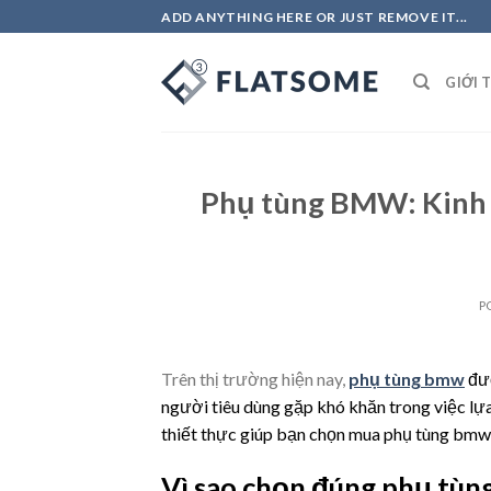
Skip
ADD ANYTHING HERE OR JUST REMOVE IT...
to
content
GIỚI 
Phụ tùng BMW: Kinh 
P
Trên thị trường hiện nay,
phụ tùng bmw
đượ
người tiêu dùng gặp khó khăn trong việc lựa
thiết thực giúp bạn chọn mua phụ tùng bmw c
Vì sao chọn đúng phụ tùn