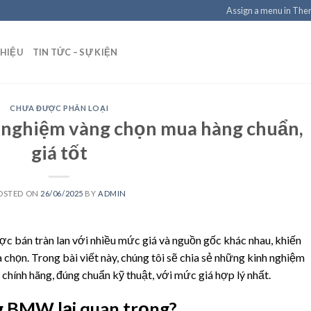
Assign a menu in Th
THIỆU
TIN TỨC – SỰ KIỆN
CHƯA ĐƯỢC PHÂN LOẠI
nghiệm vàng chọn mua hàng chuẩn,
giá tốt
OSTED ON
26/06/2025
BY
ADMIN
c bán tràn lan với nhiều mức giá và nguồn gốc khác nhau, khiến
 chọn. Trong bài viết này, chúng tôi sẽ chia sẻ những kinh nghiệm
hính hãng, đúng chuẩn kỹ thuật, với mức giá hợp lý nhất.
g BMW lại quan trọng?