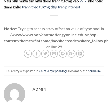
Nếu bạn muốn tìm hiểu thêm tranh tường vào
Wiki
nhé hoặc
tham khảo
tranh treo tường đẹp trên pinterest
Notice
: Trying to access array offset on value of type bool in
/www/wwwroot/daotaotiengyonline.edu.vn/wp-
content/themes/flatsome/inc/shortcodes/share_follow.p
on line
29
This entry was posted in
Chưa được phân loại
. Bookmark the
permalink
.
ADMIN