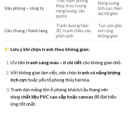
Thác nước phong
Năng lượng
thủy, trừu tượng
Văn phòng – công ty
tích cực, hiện
năng lượng, câu
đại tối giản
quote
Tranh đường hầm
Tạo cảm giác
Cầu thang / hành lang
3D, tranh chiều sâu
mở rộng
phối cảnh
không gian
Lưu ý khi chọn tranh theo không gian
:
Ưu tiên
tranh sáng màu – ít chi tiết
cho không gian nhỏ.
Với không gian làm việc, nên chọn
tranh có năng lượng
tích cực
hoặc yếu tố phong thủy hài hòa.
Tranh dán mảng lớn ở phòng khách/cầu thang nên
dùng
chất liệu PVC cao cấp hoặc canvas
để đạt hiệu
ứng tốt nhất.