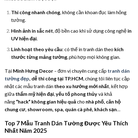
Thi công nhanh chóng
, không cần khoan đục làm hỏng
tường.
Hình ảnh in sắc nét
, độ bền cao khi sử dụng công nghệ
in
UV hiện đại
.
Linh hoạt theo yêu cầu
: có thể in tranh dán theo
kích
thước từng mảng tường
, phù hợp mọi không gian.
Tại
Minh Hưng Decor
– đơn vị chuyên cung cấp
tranh dán
tường đẹp
, dễ thi công tại TP.HCM
, chúng tôi liên tục cập
nhật các mẫu tranh dán
theo xu hướng mới nhất
, kết hợp
giữa
thẩm mỹ hiện đại
,
yếu tố phong thủy
và khả
năng
“hack” không gian hiệu quả
cho
nhà phố, căn hộ
chung cư, showroom, spa, quán cà phê, khách sạn
…
Top 7 Mẫu Tranh Dán Tường Được Yêu Thích
Nhất Năm 2025