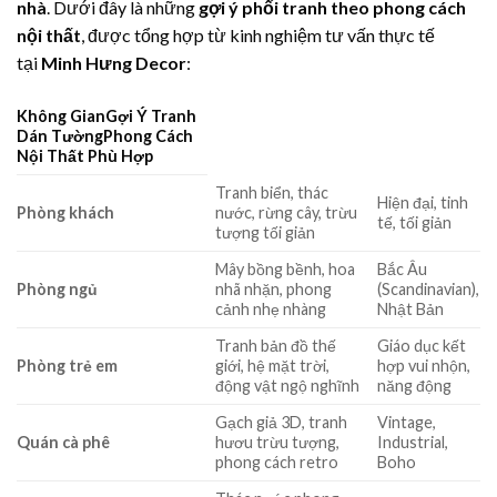
nhà
. Dưới đây là những
gợi ý phối tranh theo phong cách
nội thất
, được tổng hợp từ kinh nghiệm tư vấn thực tế
tại
Minh Hưng Decor
:
Không GianGợi Ý Tranh
Dán TườngPhong Cách
Nội Thất Phù Hợp
Tranh biển, thác
Hiện đại, tinh
Phòng khách
nước, rừng cây, trừu
tế, tối giản
tượng tối giản
Mây bồng bềnh, hoa
Bắc Âu
Phòng ngủ
nhã nhặn, phong
(Scandinavian),
cảnh nhẹ nhàng
Nhật Bản
Tranh bản đồ thế
Giáo dục kết
Phòng trẻ em
giới, hệ mặt trời,
hợp vui nhộn,
động vật ngộ nghĩnh
năng động
Gạch giả 3D, tranh
Vintage,
Quán cà phê
hươu trừu tượng,
Industrial,
phong cách retro
Boho