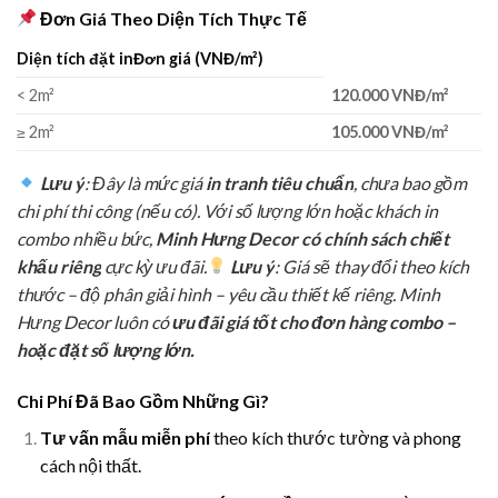
Đơn Giá Theo Diện Tích Thực Tế
Diện tích đặt inĐơn giá (VNĐ/m²)
< 2m²
120.000 VNĐ/m²
≥ 2m²
105.000 VNĐ/m²
Lưu ý
: Đây là mức giá
in tranh tiêu chuẩn
, chưa bao gồm
chi phí thi công (nếu có). Với số lượng lớn hoặc khách in
combo nhiều bức,
Minh Hưng Decor có chính sách chiết
khấu riêng
cực kỳ ưu đãi.
Lưu ý
: Giá sẽ thay đổi theo kích
thước – độ phân giải hình – yêu cầu thiết kế riêng. Minh
Hưng Decor luôn có
ưu đãi giá tốt cho đơn hàng combo –
hoặc đặt số lượng lớn.
Chi Phí Đã Bao Gồm Những Gì?
Tư vấn mẫu miễn phí
theo kích thước tường và phong
cách nội thất.