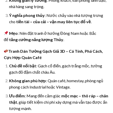
Không gian lý tưởng
: Phòng khách, văn phòng lãnh đạo,
nhà hàng sang trọng.
Ý nghĩa phong thủy
: Nước chảy vào nhà tượng trưng
cho
tiền tài – của cải – vận may liên tục đổ về
.
Mẹo
: Nên đặt tranh ở hướng Đông Nam hoặc Bắc
để
tăng cường năng lượng Thủy
.
Tranh Dán Tường Gạch Giả 3D – Cá Tính, Phá Cách,
Cực Hợp Quán Café
Chủ đề nổi bật
: Gạch cổ điển, gạch trắng mộc, tường
gạch đỏ đậm chất châu Âu.
Không gian phù hợp
: Quán café, homestay, phòng ngủ
phong cách Industrial hoặc Vintage.
Ưu điểm
: Mang đến cảm giác
mộc mạc – thô ráp – chân
thật
, giúp tiết kiệm chi phí xây dựng mà vẫn tạo được ấn
tượng mạnh.