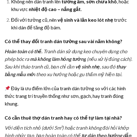
Không nên dán tranh lên
tường ẩm, sơn chưa khô
, hoặc
khu vực
nhiệt độ cao – nắng gắt
.
Đối với tường cũ, nên
vệ sinh và lăn keo lót nhẹ
trước
khi dán để tăng độ bám.
Có thể thay đổi tranh dán tường sau vài năm không?
Hoàn toàn có thể.
Tranh dán sử dụng keo chuyên dụng cho
phép bóc ra
mà không làm hỏng tường
(nếu xử lý đúng cách).
Sau khi tháo tranh cũ, bạn chỉ cần
vệ sinh nhẹ
, sau đó
thay
bằng mẫu mới
theo xu hướng hoặc gu thẩm mỹ hiện tại.
Đây là ưu điểm lớn của tranh dán tường so với các hình
thức trang trí truyền thống như sơn, gạch, hay tranh đóng
khung.
Có cần thuê thợ dán tranh hay có thể tự làm tại nhà?
Với diện tích nhỏ (dưới 5m²) hoặc tranh không đòi hỏi khớp
hình phức tạp, bạn hoàn toàn có thể
tự dán theo hướng dẫn