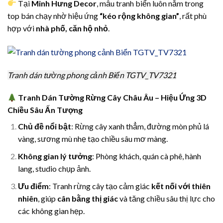
Tại
Minh Hưng Decor
, mẫu tranh biển luôn nằm trong
top bán chạy nhờ hiệu ứng
“kéo rộng không gian”
, rất phù
hợp với
nhà phố, căn hộ nhỏ
.
Tranh dán tường phong cảnh Biển TGTV_TV7321
T
ranh Dán Tường Rừng Cây Châu Âu – Hiệu Ứng 3D
Chiều Sâu Ấn Tượng
Chủ đề nổi bật
: Rừng cây xanh thẳm, đường mòn phủ lá
vàng, sương mù nhẹ tạo chiều sâu mơ màng.
Không gian lý tưởng
: Phòng khách, quán cà phê, hành
lang, studio chụp ảnh.
Ưu điểm
: Tranh rừng cây tạo cảm giác
kết nối với thiên
nhiên
, giúp
cân bằng thị giác
và tăng chiều sâu thị lực cho
các không gian hẹp.