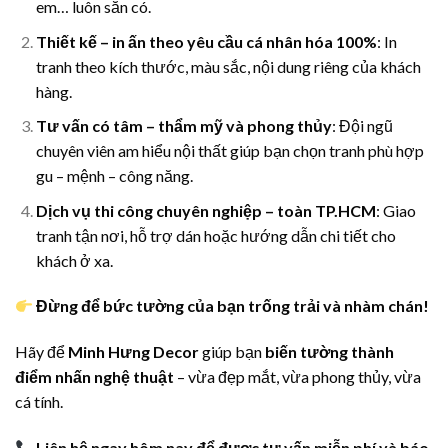
em… luôn sẵn có.
Thiết kế – in ấn theo yêu cầu cá nhân hóa 100%
: In
tranh theo kích thước, màu sắc, nội dung riêng của khách
hàng.
Tư vấn có tâm – thẩm mỹ và phong thủy
: Đội ngũ
chuyên viên am hiểu nội thất giúp bạn chọn tranh phù hợp
gu – mệnh – công năng.
Dịch vụ thi công chuyên nghiệp – toàn TP.HCM
: Giao
tranh tận nơi, hỗ trợ dán hoặc hướng dẫn chi tiết cho
khách ở xa.
Đừng để bức tường của bạn trống trải và nhàm chán!
Hãy để
Minh Hưng Decor
giúp bạn
biến tường thành
điểm nhấn nghệ thuật
– vừa đẹp mắt, vừa phong thủy, vừa
cá tính.
Liên hệ ngay hôm nay để được tư vấn miễn phí và báo