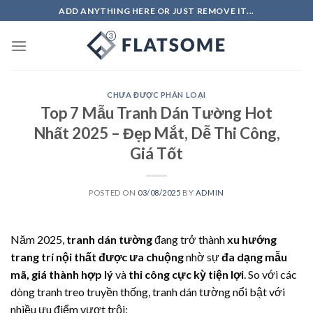
Skip
ADD ANYTHING HERE OR JUST REMOVE IT...
to
content
CHƯA ĐƯỢC PHÂN LOẠI
Top 7 Mẫu Tranh Dán Tường Hot
Nhất 2025 – Đẹp Mắt, Dễ Thi Công,
Giá Tốt
POSTED ON
03/08/2025
BY
ADMIN
Năm 2025,
tranh dán tường
đang trở thành
xu hướng
trang trí nội thất được ưa chuộng
nhờ sự
đa dạng mẫu
mã, giá thành hợp lý
và
thi công cực kỳ tiện lợi
. So với các
dòng tranh treo truyền thống, tranh dán tường nổi bật với
nhiều ưu điểm vượt trội: