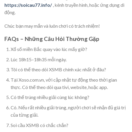
https://soicau77.info/
, kênh truyền hình, hoặc ứng dụng di
động.
Chúc bạn may mắn và luôn chơi có trách nhiệm!
FAQs – Những Câu Hỏi Thường Gặp
Xổ số miền Bắc quay vào lúc mấy giờ?
Lúc 18h15–18h35 mỗi ngày.
Tôi có thể theo dõi XSMB chính xác nhất ở đâu?
Tại Xoso.com.vn, với cập nhật tự động theo thời gian
thực. Có thể theo dõi qua tivi, website, hoặc app.
Có thể trúng nhiều giải cùng lúc không?
Có. Nếu rất nhiều giải trùng, người chơi sẽ nhận đủ giá trị
của từng giải.
Soi cầu XSMB có chắc chắn?