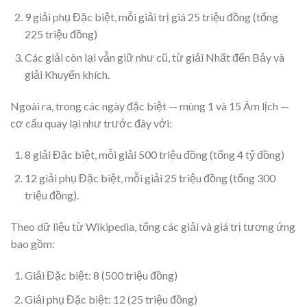
9 giải phụ Đặc biệt, mỗi giải trị giá 25 triệu đồng (tổng
225 triệu đồng)
Các giải còn lại vẫn giữ như cũ, từ giải Nhất đến Bảy và
giải Khuyến khích.
Ngoài ra, trong các ngày đặc biệt — mùng 1 và 15 Âm lịch —
cơ cấu quay lại như trước đây với:
8 giải Đặc biệt, mỗi giải 500 triệu đồng (tổng 4 tỷ đồng)
12 giải phụ Đặc biệt, mỗi giải 25 triệu đồng (tổng 300
triệu đồng).
Theo dữ liệu từ Wikipedia, tổng các giải và giá trị tương ứng
bao gồm:
Giải Đặc biệt: 8 (500 triệu đồng)
Giải phụ Đặc biệt: 12 (25 triệu đồng)