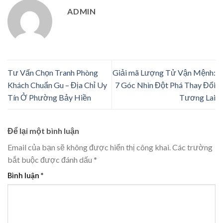
ADMIN
Tư Vấn Chọn Tranh Phòng
Giải mã Lượng Tử Vận Mệnh:
Khách Chuẩn Gu – Địa Chỉ Uy
7 Góc Nhìn Đột Phá Thay Đổi
Tín Ở Phường Bảy Hiền
Tương Lai
Để lại một bình luận
Email của bạn sẽ không được hiển thị công khai.
Các trường
bắt buộc được đánh dấu
*
Bình luận
*