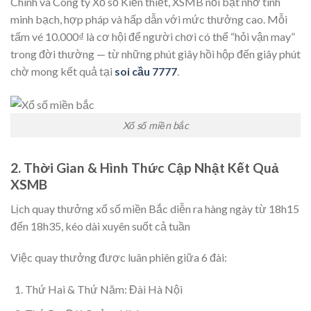
Chính và Công ty Xổ số Kiến thiết, XSMB nổi bật nhờ tính
minh bạch, hợp pháp và hấp dẫn với mức thưởng cao. Mỗi
tấm vé 10.000₫ là cơ hội để người chơi có thể “hỏi vận may”
trong đời thường — từ những phút giây hồi hộp đến giây phút
chờ mong kết quả tại
soi cầu 7777
.
Xổ số miền bắc
2. Thời Gian & Hình Thức Cập Nhật Kết Quả
XSMB
Lịch quay thưởng xổ số miền Bắc diễn ra hàng ngày từ 18h15
đến 18h35, kéo dài xuyên suốt cả tuần
Việc quay thưởng được luân phiên giữa 6 đài:
Thứ Hai & Thứ Năm: Đài Hà Nội