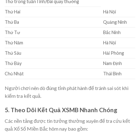
Thứ trong tuầnTỉnh/Đài quay thưởng
Thứ Hai
Hà Nội
Thứ Ba
Quảng Ninh
Thứ Tư
Bắc Ninh
Thứ Năm
Hà Nội
Thứ Sáu
Hải Phòng
Thứ Bảy
Nam Định
Chủ Nhật
Thái Bình
Người chơi nên dò đúng tỉnh phát hành để tránh sai sót khi
kiểm tra kết quả.
5. Theo Dõi Kết Quả XSMB Nhanh Chóng
Các nền tảng được tin tưởng thường xuyên để tra cứu kết
quả Xổ Số Miền Bắc hôm nay bao gồm: