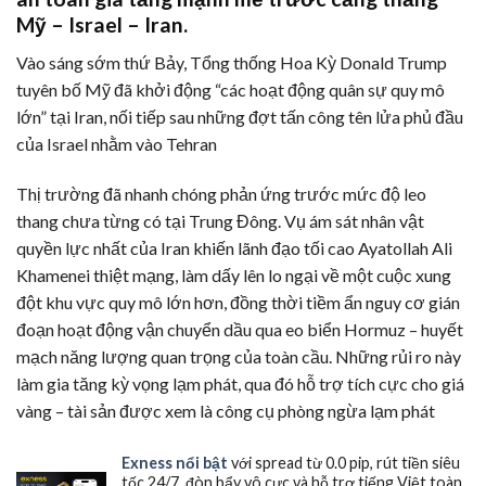
Mỹ – Israel – Iran.
Vào sáng sớm thứ Bảy, Tổng thống Hoa Kỳ Donald Trump
tuyên bố Mỹ đã khởi động “các hoạt động quân sự quy mô
lớn” tại Iran, nối tiếp sau những đợt tấn công tên lửa phủ đầu
của Israel nhằm vào Tehran
Thị trường đã nhanh chóng phản ứng trước mức độ leo
thang chưa từng có tại Trung Đông. Vụ ám sát nhân vật
quyền lực nhất của Iran khiến lãnh đạo tối cao Ayatollah Ali
Khamenei thiệt mạng, làm dấy lên lo ngại về một cuộc xung
đột khu vực quy mô lớn hơn, đồng thời tiềm ẩn nguy cơ gián
đoạn hoạt động vận chuyển dầu qua eo biển Hormuz – huyết
mạch năng lượng quan trọng của toàn cầu. Những rủi ro này
làm gia tăng kỳ vọng lạm phát, qua đó hỗ trợ tích cực cho giá
vàng – tài sản được xem là công cụ phòng ngừa lạm phát
Exness nổi bật
với spread từ 0.0 pip, rút tiền siêu
tốc 24/7, đòn bẩy vô cực và hỗ trợ tiếng Việt toàn