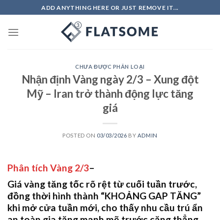
Skip
ADD ANYTHING HERE OR JUST REMOVE IT...
to
content
CHƯA ĐƯỢC PHÂN LOẠI
Nhận định Vàng ngày 2/3 – Xung đột
Mỹ – Iran trở thành động lực tăng
giá
POSTED ON
03/03/2026
BY
ADMIN
Phân tích Vàng 2/3
–
Giá vàng tăng tốc rõ rệt từ cuối tuần trước,
đồng thời hình thành “KHOẢNG GAP TĂNG”
khi mở cửa tuần mới, cho thấy nhu cầu trú ẩn
an toàn gia tăng mạnh mẽ trước căng thẳng