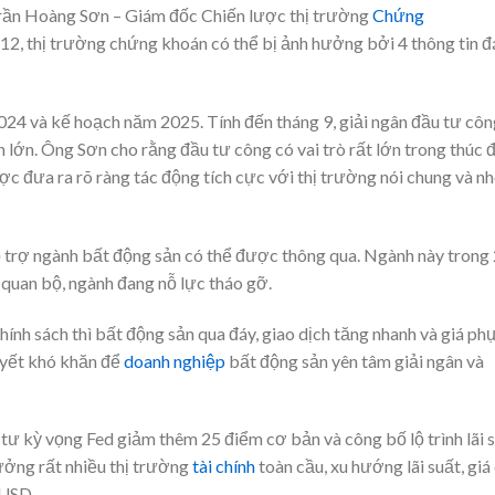
 Trần Hoàng Sơn – Giám đốc Chiến lược thị trường
Chứng
2, thị trường chứng khoán có thể bị ảnh hưởng bởi 4 thông tin 
024 và kế hoạch năm 2025. Tính đến tháng 9, giải ngân đầu tư côn
 lớn. Ông Sơn cho rằng đầu tư công có vai trò rất lớn trong thúc 
c đưa ra rõ ràng tác động tích cực với thị trường nói chung và n
ỗ trợ ngành bất động sản có thể được thông qua. Ngành này trong 
quan bộ, ngành đang nỗ lực tháo gỡ.
ính sách thì bất động sản qua đáy, giao dịch tăng nhanh và giá ph
uyết khó khăn để
doanh nghiệp
bất động sản yên tâm giải ngân và
 tư kỳ vọng Fed giảm thêm 25 điểm cơ bản và công bố lộ trình lãi 
ưởng rất nhiều thị trường
tài chính
toàn cầu, xu hướng lãi suất, giá
 USD.