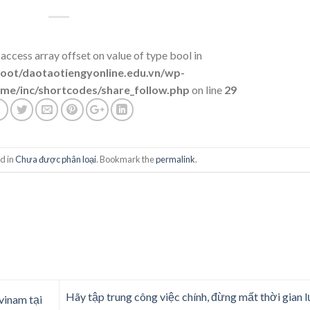
 access array offset on value of type bool in
t/daotaotiengyonline.edu.vn/wp-
me/inc/shortcodes/share_follow.php
on line
29
d in
Chưa được phân loại
. Bookmark the
permalink
.
Hãy tập trung công việc chính, đừng mất thời gian 
ovinam tại