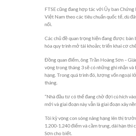
FTSE cũng đang hợp tác với Ủy ban Chứng 
Việt Nam theo các tiêu chuẩn quốc tế, dù đ
nổi.
Các chủ đề quan trọng hiện đang được bàn b
hóa quy trình mở tài khoản; triển khai cơ ch
Đồng quan điểm, ông Trần Hoàng Sơn – Giá
vọng trong tháng 3 sẽ có những ghi nhận và
hạng. Trong quá trình đó, lượng vốn ngoại 
tháng.
“Nhà đầu tư có thể đang chờ đợi cú hích và
mới và giai đoạn này vẫn là giai đoạn xây nề
Tôi kỳ vọng con sóng nâng hạng lên thị trư
1.200-1.240 điểm và cầm trung, dài hạn thì 
Sơn cho biết.