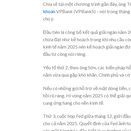
Chia sẻ tại một chương trình gần đây, ông
khoán
VPBank (VPBankS) – nói trong tháng 1
chú ý.
Đầu tiên là công bố kết quả giải ngân năm 2
chưa đạt như kế hoạch trong khi nhu cầu còn
kinh tế năm 2025 nên kế hoạch giải ngân đượ
đầu tư công nói riêng.
Yếu tố thứ 2, theo ông Sơn, các biện pháp h
năm vừa qua gặp khó khăn, Chính phủ và cơ 
Nếu có những gói hỗ trợ về mặt dòng tiền, ch
hồi rõ ràng. Hi vọng năm 2025 có thể giải q
cung ứng hàng cho nền kinh tế.
Thứ 3, cuộc họp Fed giữa tháng 12, giới đầu
cho cả năm 2025. Quyết định của Fed ảnh h
các mặt hàng hóa, đặc biệt là xu hướng của