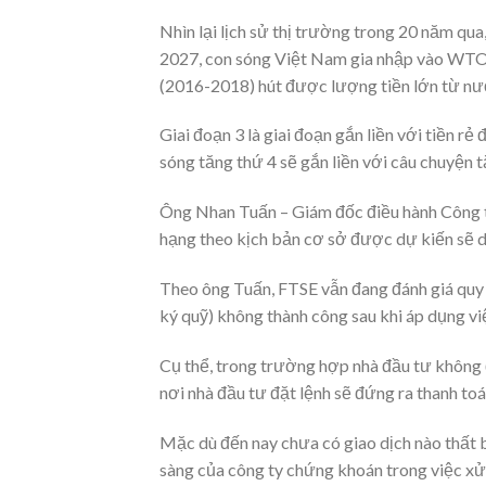
Nhìn lại lịch sử thị trường trong 20 năm q
2027, con sóng Việt Nam gia nhập vào WTO 
(2016-2018) hút được lượng tiền lớn từ nư
Giai đoạn 3 là giai đoạn gắn liền với tiền 
sóng tăng thứ 4 sẽ gắn liền với câu chuyện 
Ông Nhan Tuấn – Giám đốc điều hành Công ty
hạng theo kịch bản cơ sở được dự kiến sẽ di
Theo ông Tuấn, FTSE vẫn đang đánh giá quy 
ký quỹ) không thành công sau khi áp dụng việ
Cụ thể, trong trường hợp nhà đầu tư không 
nơi nhà đầu tư đặt lệnh sẽ đứng ra thanh toá
Mặc dù đến nay chưa có giao dịch nào thất 
sàng của công ty chứng khoán trong việc xử 