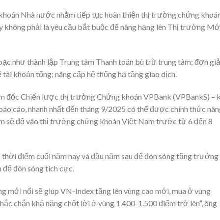
khoán Nhà nước nhằm tiếp tục hoàn thiện thị trường chứng khoá
ây không phải là yêu cầu bắt buộc để nâng hạng lên Thị trường Mớ
ạc như thành lập Trung tâm Thanh toán bù trừ trung tâm; đơn gi
ế tài khoản tổng; nâng cấp hệ thống hạ tầng giao dịch.
m đốc Chiến lược thị trường Chứng khoán VPBank (VPBankS) – 
 báo cáo, nhanh nhất đến tháng 9/2025 có thể được chính thức nân
lớn sẽ đổ vào thị trường chứng khoán Việt Nam trước từ 6 đến 8
o thời điểm cuối năm nay và đầu năm sau để đón sóng tăng trưởng
n để đón sóng tích cực.
ờng mới nổi sẽ giúp VN-Index tăng lên vùng cao mới, mua ở vùng
chắc chắn khả năng chốt lời ở vùng 1.400-1.500 điểm trở lên”, ông