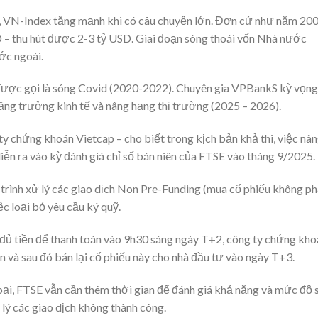
ua, VN-Index tăng mạnh khi có câu chuyện lớn. Đơn cử như năm 20
– thu hút được 2-3 tỷ USD. Giai đoạn sóng thoái vốn Nhà nước
ớc ngoài.
rẻ được gọi là sóng Covid (2020-2022). Chuyên gia VPBankS kỳ vọng
tăng trưởng kinh tế và nâng hạng thị trường (2025 – 2026).
 chứng khoán Vietcap – cho biết trong kịch bản khả thi, việc nâ
ễn ra vào kỳ đánh giá chỉ số bán niên của FTSE vào tháng 9/2025.
trình xử lý các giao dịch Non Pre-Funding (mua cổ phiếu không ph
c loại bỏ yêu cầu ký quỹ.
đủ tiền để thanh toán vào 9h30 sáng ngày T+2, công ty chứng kho
n và sau đó bán lại cổ phiếu này cho nhà đầu tư vào ngày T+3.
bại, FTSE vẫn cần thêm thời gian để đánh giá khả năng và mức độ 
lý các giao dịch không thành công.