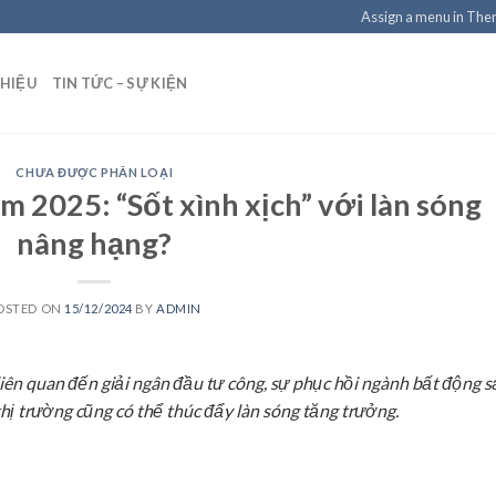
Assign a menu in Th
THIỆU
TIN TỨC – SỰ KIỆN
CHƯA ĐƯỢC PHÂN LOẠI
 2025: “Sốt xình xịch” với làn sóng
nâng hạng?
OSTED ON
15/12/2024
BY
ADMIN
 liên quan đến giải ngân đầu tư công, sự phục hồi ngành bất động s
thị trường cũng có thể thúc đẩy làn sóng tăng trưởng.