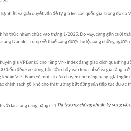
ạ nhiệt và giải quyết vấn đề tỷ giá lên các quốc gia, trong đó có V
hính thức nhậm chức vào tháng 1/2025. Do vậy, càng gần cuối th
của ông Donald Trump về thuế càng được hé lộ, cùng những người
, chuyên gia VPBankS cho rằng VN-Index đang giao dịch quanh ng
0 điểm đều kéo dòng tiền lớn chảy vào kéo chỉ số và giá tăng trở l
g khoán Việt Nam có một số câu chuyện như nâng hạng, giải ngân 
các chính sách gỡ khó cho thị trường bất động sản tiếp tục được t
Thị trường chứng khoán kỳ vọng việc