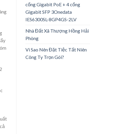
cổng Gigabit PoE + 4 cổng
đáng
Gigabit SFP 3Onedata
IES6300SL-8GP4GS-2LV
Nhà Đất Xã Thượng Hồng Hải
g
Phòng
đẩy
hóm
Vì Sao Nên Đặt Tiệc Tất Niên
Công Ty Trọn Gói?
2
ục
suất
 cả