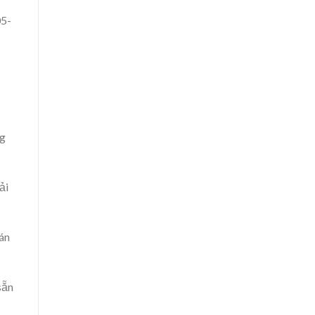
05-
ng
ải
án
sẵn