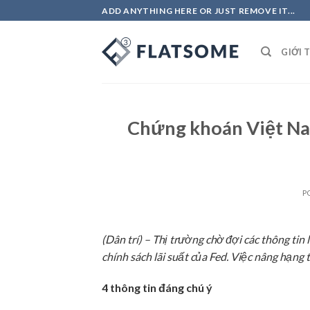
Skip
ADD ANYTHING HERE OR JUST REMOVE IT...
to
content
GIỚI 
Chứng khoán Việt Nam
P
(Dân trí) – Thị trường chờ đợi các thông tin
chính sách lãi suất của Fed. Việc nâng hạng 
4 thông tin đáng chú ý