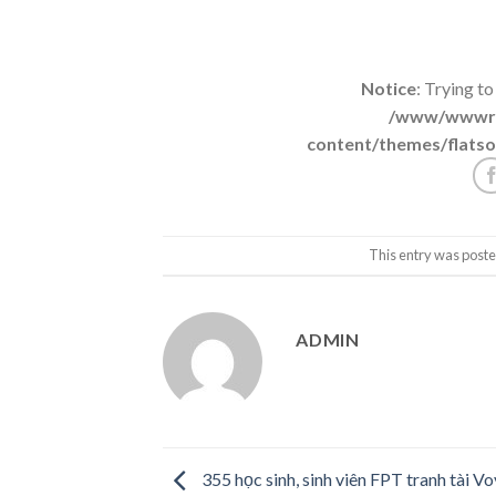
Notice
: Trying to
/www/wwwroo
content/themes/flatso
This entry was poste
ADMIN
355 học sinh, sinh viên FPT tranh tài V