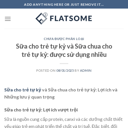
Skip
ADD ANYTHING HERE OR JUST REMOVE IT...
to
content
CHƯA ĐƯỢC PHÂN LOẠI
Sữa cho trẻ tự kỷ và Sữa chua cho
trẻ tự kỷ: được sử dụng nhiều
POSTED ON
08/01/2025
BY
ADMIN
Sữa cho trẻ tự kỷ
và Sữa chua cho trẻ tự kỷ: Lợi ích và
Những lưu ý quan trọng
Sữa cho trẻ tự kỷ: Lợi ích vượt trội
Sữa là nguồn cung cấp protein, canxi và các dưỡng chất thiết
yếu giúp trẻ em phát triển thể chất và trí tuệ. Đặc biệt, đối