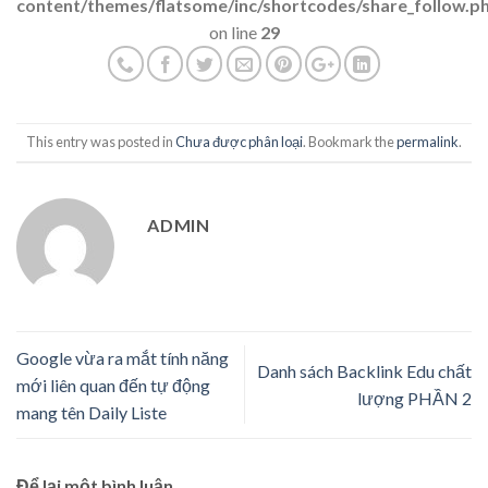
content/themes/flatsome/inc/shortcodes/share_follow.p
on line
29
This entry was posted in
Chưa được phân loại
. Bookmark the
permalink
.
ADMIN
Google vừa ra mắt tính năng
Danh sách Backlink Edu chất
mới liên quan đến tự động
lượng PHẦN 2
mang tên Daily Liste
Để lại một bình luận