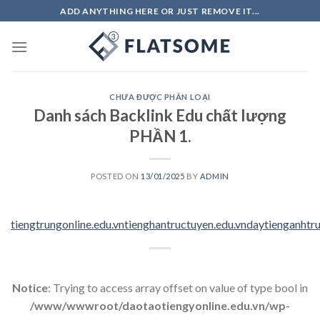
Skip
ADD ANYTHING HERE OR JUST REMOVE IT...
to
content
CHƯA ĐƯỢC PHÂN LOẠI
Danh sách Backlink Edu chất lượng
PHẦN 1.
POSTED ON
13/01/2025
BY
ADMIN
tiengtrungonline.edu.vn
tienghantructuyen.edu.vn
daytienganhtru
Notice
: Trying to access array offset on value of type bool in
/www/wwwroot/daotaotiengyonline.edu.vn/wp-