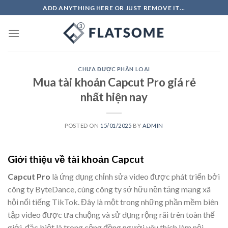
Skip
ADD ANYTHING HERE OR JUST REMOVE IT...
to
content
CHƯA ĐƯỢC PHÂN LOẠI
Mua tài khoản Capcut Pro giá rẻ
nhất hiện nay
POSTED ON
15/01/2025
BY
ADMIN
Giới thiệu về tài khoản Capcut
Capcut Pro
là ứng dụng chỉnh sửa video được phát triển bởi
công ty ByteDance, cùng công ty sở hữu nền tảng mạng xã
hội nổi tiếng TikTok. Đây là một trong những phần mềm biên
tập video được ưa chuộng và sử dụng rộng rãi trên toàn thế
giới, đặc biệt là trong cộng đồng người yêu thích làm nội