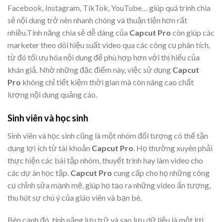
Facebook, Instagram, TikTok, YouTube… giúp quá trình chia
sẻ nội dung trở nên nhanh chóng và thuận tiện hơn rất
nhiều.Tính năng chia sẻ dễ dàng của
Capcut Pro
còn giúp các
marketer theo dõi hiệu suất video qua các công cụ phân tích,
từ đó tối ưu hóa nội dung để phù hợp hơn với thị hiếu của
khán giả. Nhờ những đặc điểm này, việc sử dụng
Capcut
Pro
không chỉ tiết kiệm thời gian mà còn nâng cao chất
lượng nội dung quảng cáo.
Sinh viên và học sinh
Sinh viên và học sinh cũng là một nhóm đối tượng có thể tận
dụng lợi ích từ tài khoản
Capcut Pro
. Họ thường xuyên phải
thực hiện các bài tập nhóm, thuyết trình hay làm video cho
các dự án học tập.
Capcut Pro
cung cấp cho họ những công
cụ chỉnh sửa mạnh mẽ, giúp họ tạo ra những video ấn tượng,
thu hút sự chú ý của giáo viên và bạn bè.
Bên cạnh đó, tính năng lưu trữ và sao lưu dữ liệu là một lợi