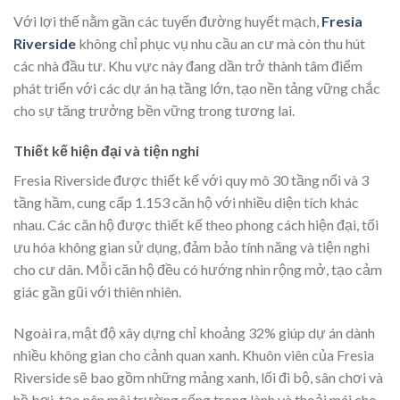
Với lợi thế nằm gần các tuyến đường huyết mạch,
Fresia
Riverside
không chỉ phục vụ nhu cầu an cư mà còn thu hút
các nhà đầu tư. Khu vực này đang dần trở thành tâm điểm
phát triển với các dự án hạ tầng lớn, tạo nền tảng vững chắc
cho sự tăng trưởng bền vững trong tương lai.
Thiết kế hiện đại và tiện nghi
Fresia Riverside được thiết kế với quy mô 30 tầng nổi và 3
tầng hầm, cung cấp 1.153 căn hộ với nhiều diện tích khác
nhau. Các căn hộ được thiết kế theo phong cách hiện đại, tối
ưu hóa không gian sử dụng, đảm bảo tính năng và tiện nghi
cho cư dân. Mỗi căn hộ đều có hướng nhìn rộng mở, tạo cảm
giác gần gũi với thiên nhiên.
Ngoài ra, mật độ xây dựng chỉ khoảng 32% giúp dự án dành
nhiều không gian cho cảnh quan xanh. Khuôn viên của Fresia
Riverside sẽ bao gồm những mảng xanh, lối đi bộ, sân chơi và
hồ bơi, tạo nên môi trường sống trong lành và thoải mái cho