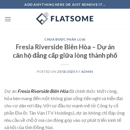
Skip
ADD ANYTHING HERE OR JUST REMOVE IT...
to
content
CHƯA ĐƯỢC PHÂN LOẠI
Fresia Riverside Biên Hòa – Dự án
căn hộ đẳng cấp giữa lòng thành phố
POSTED ON
25/01/2025
BY
ADMIN
Dự án
Fresia Riverside Biên Hòa
đã chính thức khởi công,
hứa hẹn mang đến một không gian sống tiện nghi và hiện đại
cho cư dân nơi đây. Với sự đầu tư mạnh mẽ từ Công ty cổ
phần Địa ốc Tân Vạn (TV Holdings), dự án không chỉ đáp ứng
nhu cầu về chỗ ở mà còn đóng góp vào sự phát triển kinh tế
xã hội của tỉnh Đồng Nai.