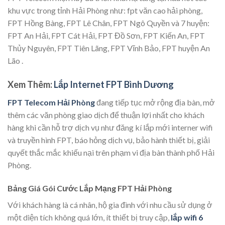
khu vực trong tỉnh Hải Phòng như: fpt văn cao hải phòng,
FPT Hồng Bàng, FPT Lê Chân, FPT Ngô Quyền và 7 huyện:
FPT An Hải, FPT Cát Hải, FPT Đồ Sơn, FPT Kiến An, FPT
Thủy Nguyên, FPT Tiên Lãng, FPT Vĩnh Bảo, FPT huyện An
Lão .
Xem Thêm:
Lắp Internet FPT Bình Dương
FPT Telecom Hải Phòng
đang tiếp tục mở rộng địa bàn, mở
thêm các văn phòng giao dịch để thuận lợi nhất cho khách
hàng khi cần hỗ trợ dịch vụ như đăng kí lắp mới interner wifi
và truyền hình FPT, báo hỏng dịch vụ, bảo hành thiết bị, giải
quyết thắc mắc khiếu nại trên phạm vi địa bàn thành phố Hải
Phòng.
Bảng Giá Gói Cước Lắp Mạng FPT Hải Phòng
Với khách hàng là cá nhân, hộ gia đình với nhu cầu sử dụng ở
một diện tích không quá lớn, ít thiết bị truy cập,
lắp wifi 6