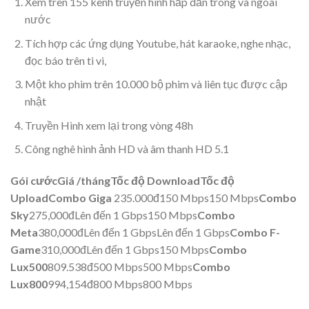
Xem trên 155 kênh truyền hình hấp dẫn trong và ngoài
nước
Tích hợp các ứng dụng Youtube, hát karaoke, nghe nhạc,
đọc báo trên ti vi,
Một kho phim trên 10.000 bộ phim và liên tục được cập
nhật
Truyền Hình xem lại trong vòng 48h
Công nghê hình ảnh HD và âm thanh HD 5.1
Gói cước
Giá /tháng
Tốc độ Download
Tốc độ
Upload
Combo Giga
235.000đ150 Mbps150 Mbps
Combo
Sky
275,000đLên đến 1 Gbps150 Mbps
Combo
Meta
380,000đLên đến 1 GbpsLên đến 1 Gbps
Combo F-
Game
310,000đLên đến 1 Gbps150 Mbps
Combo
Lux500
809.538đ500 Mbps500 Mbps
Combo
Lux800
994,154đ800 Mbps800 Mbps