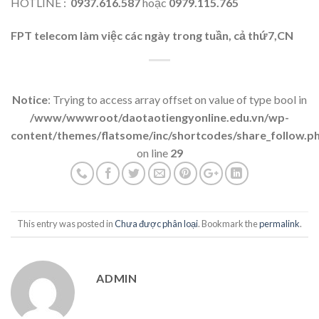
HOTLINE :
0937.616.587
hoặc
0979.115.765
FPT telecom làm việc các ngày trong tuần, cả thứ7,CN
Notice
: Trying to access array offset on value of type bool in
/www/wwwroot/daotaotiengyonline.edu.vn/wp-
content/themes/flatsome/inc/shortcodes/share_follow.p
on line
29
This entry was posted in
Chưa được phân loại
. Bookmark the
permalink
.
ADMIN