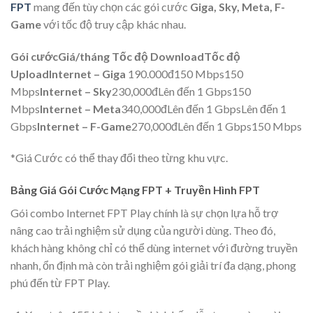
FPT
mang đến tùy chọn các gói cước
Giga, Sky, Meta, F-
Game
với tốc độ truy cập khác nhau.
Gói cước
Giá/tháng
Tốc độ Download
Tốc độ
Upload
Internet – Giga
190.000đ150 Mbps150
Mbps
Internet – Sky
230,000đLên đến 1 Gbps150
Mbps
Internet – Meta
340,000đLên đến 1 GbpsLên đến 1
Gbps
Internet – F-Game
270,000đLên đến 1 Gbps150 Mbps
*Giá Cước có thể thay đổi theo từng khu vực.
Bảng Giá Gói Cước Mạng FPT + Truyền Hình FPT
Gói combo Internet FPT Play chính là sự chọn lựa hỗ trợ
nâng cao trải nghiệm sử dụng của người dùng. Theo đó,
khách hàng không chỉ có thể dùng internet với đường truyền
nhanh, ổn định mà còn trải nghiệm gói giải trí đa dạng, phong
phú đến từ FPT Play.