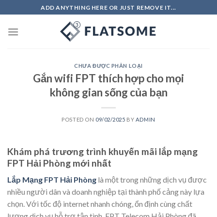
Skip
ADD ANYTHING HERE OR JUST REMOVE IT...
to
content
CHƯA ĐƯỢC PHÂN LOẠI
Gắn wifi FPT thích hợp cho mọi
không gian sống của bạn
POSTED ON
09/02/2025
BY
ADMIN
Khám phá trương trình khuyến mãi lắp mạng
FPT Hải Phòng mới nhất
Lắp Mạng FPT Hải Phòng
là một trong những dịch vụ được
nhiều người dân và doanh nghiệp tại thành phố cảng này lựa
chọn. Với tốc độ internet nhanh chóng, ổn định cùng chất
lượng dịch vụ hỗ trợ tận tình, FPT Telecom Hải Phòng đã