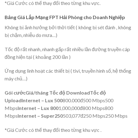
*Giá Cước có thể thay đổi theo từng khu vực.
Bảng Giá Lắp Mạng FPT Hải Phòng cho Doanh Nghiệp
Không bị ảnh hưởng bởi thời tiết ( không bị sét đánh , không
bị chậm, nhiễu do mưa…)
Tốc độ rất nhanh, nhanh gấp rất nhiều lần đường truyền cáp
đồng hiện tại ( khoảng 200 lần )
Ứng dụng linh hoạt các thiết bị ( tivi, truyền hình số, hệ thống
máy chủ…)
Gói cước
Giá/tháng
Tốc độ Download
Tốc độ
Upload
Internet – Lux 500
800.000đ500 Mbps500
Mbps
Internet – Lux 800
1,000,000đ800 Mbps800
Mbps
Internet – Super250
503,077đ250 Mbps250 Mbps
*Giá Cước có thể thay đổi theo từng khu vực .