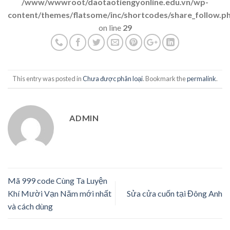
/www/wwwroot/daotaotiengyonline.edu.vn/wp-
content/themes/flatsome/inc/shortcodes/share_follow.p
on line
29
This entry was posted in
Chưa được phân loại
. Bookmark the
permalink
.
ADMIN
Mã 999 code Cùng Ta Luyện
Khí Mười Vạn Năm mới nhất
Sửa cửa cuốn tại Đông Anh
và cách dùng