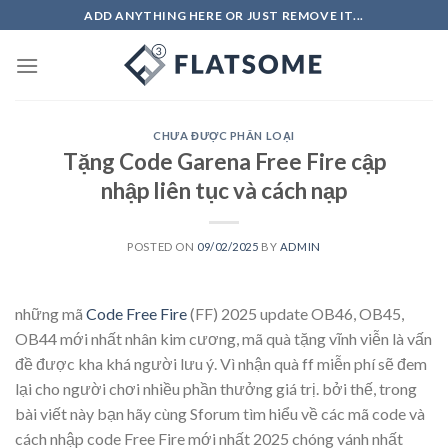
Skip
ADD ANYTHING HERE OR JUST REMOVE IT...
to
content
CHƯA ĐƯỢC PHÂN LOẠI
Tặng Code Garena Free Fire cập
nhập liên tục và cách nạp
POSTED ON
09/02/2025
BY
ADMIN
những mã
Code Free Fire
(FF) 2025 update OB46, OB45,
OB44 mới nhất nhân kim cương, mã quà tặng vĩnh viễn là vấn
đề được kha khá người lưu ý. Vì nhận quà ff miễn phí sẽ đem
lại cho người chơi nhiều phần thưởng giá trị. bởi thế, trong
bài viết này bạn hãy cùng Sforum tìm hiểu về các mã code và
cách nhập code Free Fire mới nhất 2025 chóng vánh nhất