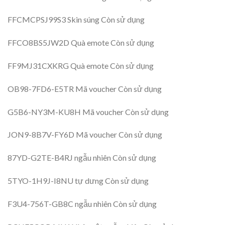
FFCMCPSJ99S3 Skin súng Còn sử dụng
FFCO8BS5JW2D Quà emote Còn sử dụng
FF9MJ31CXKRG Quà emote Còn sử dụng
OB98-7FD6-E5TR Mã voucher Còn sử dụng
G5B6-NY3M-KU8H Mã voucher Còn sử dụng
JON9-8B7V-FY6D Mã voucher Còn sử dụng
87YD-G2TE-B4RJ ngẫu nhiên Còn sử dụng
5TYO-1H9J-I8NU tự dưng Còn sử dụng
F3U4-756T-GB8C ngẫu nhiên Còn sử dụng