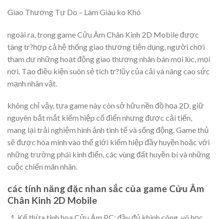
Giao Thương Tự Do – Làm Giàu ko Khó
ngoài ra, trong game Cửu Âm Chân Kinh 2D Mobile được
tàng tr?hợp cả hệ thống giao thương tiện dụng, người chơi
tham dự những hoạt động giao thương nhân bán mọi lúc, mọi
nơi. Tạo điều kiện suôn sẻ tích tr?lũy của cải và nâng cao sức
mạnh nhân vật.
không chỉ vậy, tựa game này còn sở hữu nền đồ họa 2D, giữ
nguyên bắt mắt kiếm hiệp cổ điển nhưng được cải tiến,
mang lại trải nghiệm hình ảnh tinh tế và sống động. Game thủ
sẽ được hòa mình vào thế giới kiếm hiệp đầy huyền hoặc với
những trường phái kinh điển, các vùng đất huyền bí và những
cuộc chiến mãn nhãn.
các tính năng đặc nhan sắc của game Cửu Âm
Chân Kinh 2D Mobile
Kế thừa tinh hoa Cửu Âm PC: đầy đủ khinh công, võ học,