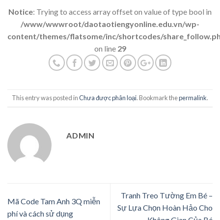
Notice
: Trying to access array offset on value of type bool in
/www/wwwroot/daotaotiengyonline.edu.vn/wp-
content/themes/flatsome/inc/shortcodes/share_follow.p
on line
29
This entry was posted in
Chưa được phân loại
. Bookmark the
permalink
.
ADMIN
Tranh Treo Tường Em Bé –
Mã Code Tam Anh 3Q miễn
Sự Lựa Chọn Hoàn Hảo Cho
phí và cách sử dụng
Không Gian Của Bé