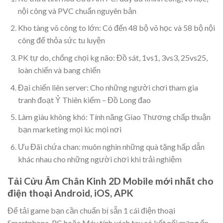
nội công và PVC chuẩn nguyên bản
Kho tàng võ công to lớn: Có đến 48 bộ võ học và 58 bộ nội
công để thỏa sức tu luyện
PK tự do, chống chọi kg não: Đồ sát, 1vs1, 3vs3, 25vs25,
loàn chiến và bang chiến
Đại chiến liên server: Cho những người chơi tham gia
tranh đoạt Ỷ Thiên kiếm – Đồ Long đao
Làm giàu không khó: Tính năng Giao Thương chấp thuận
bạn marketing mọi lúc mọi nơi
Ưu Đãi chứa chan: muôn nghìn những quà tặng hấp dẫn
khác nhau cho những người chơi khi trải nghiệm
Tải Cửu Âm Chân Kinh 2D Mobile mới nhất cho
điện thoại Android, iOS, APK
Để tải game bạn cần chuẩn bị sẵn 1 cái điện thoại
Smartphone, PC hoặc Máy tính xách tay có kết nối mạng ổn