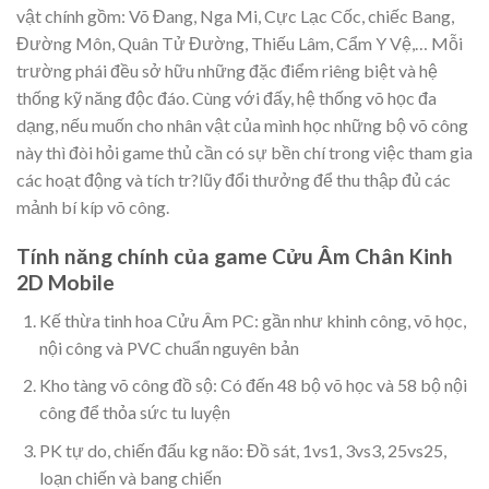
vật chính gồm: Võ Đang, Nga Mi, Cực Lạc Cốc, chiếc Bang,
Đường Môn, Quân Tử Đường, Thiếu Lâm, Cẩm Y Vệ,… Mỗi
trường phái đều sở hữu những đặc điểm riêng biệt và hệ
thống kỹ năng độc đáo. Cùng với đấy, hệ thống võ học đa
dạng, nếu muốn cho nhân vật của mình học những bộ võ công
này thì đòi hỏi game thủ cần có sự bền chí trong việc tham gia
các hoạt động và tích tr?lũy đổi thưởng để thu thập đủ các
mảnh bí kíp võ công.
Tính năng chính của game Cửu Âm Chân Kinh
2D Mobile
Kế thừa tinh hoa Cửu Âm PC: gần như khinh công, võ học,
nội công và PVC chuẩn nguyên bản
Kho tàng võ công đồ sộ: Có đến 48 bộ võ học và 58 bộ nội
công để thỏa sức tu luyện
PK tự do, chiến đấu kg não: Đồ sát, 1vs1, 3vs3, 25vs25,
loạn chiến và bang chiến