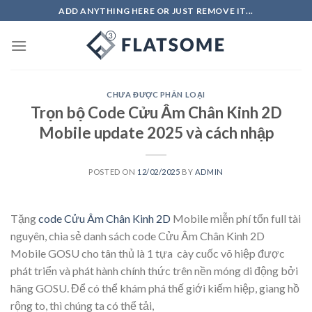
Skip
ADD ANYTHING HERE OR JUST REMOVE IT...
to
content
CHƯA ĐƯỢC PHÂN LOẠI
Trọn bộ Code Cửu Âm Chân Kinh 2D
Mobile update 2025 và cách nhập
POSTED ON
12/02/2025
BY
ADMIN
Tặng
code Cửu Âm Chân Kinh 2D
Mobile miễn phí tổn full tài
nguyên, chia sẻ danh sách code Cửu Âm Chân Kinh 2D
Mobile GOSU cho tân thủ là 1 tựa cày cuốc võ hiệp được
phát triển và phát hành chính thức trên nền móng di động bởi
hãng GOSU. Để có thể khám phá thế giới kiếm hiệp, giang hồ
rộng to, thì chúng ta có thể tải,