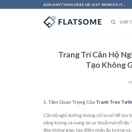
Skip
ADD ANYTHING HERE OR JUST REMOVE IT...
to
content
GIỚI 
Trang Trí Căn Hộ N
Tạo Không G
P
1. Tầm Quan Trọng Của
Tranh Treo Tư
Căn hộ nghỉ dưỡng không chỉ là nơi để lưu tr
năng lượng và mang lại sự thoải mái tối đa. 
đẹp không gian, tạo điểm nhấn ấn tượng và g