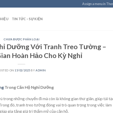
Assign a menu in Th
THIỆU
TIN TỨC – SỰ KIỆN
CHƯA ĐƯỢC PHÂN LOẠI
ghỉ Dưỡng Với Tranh Treo Tường –
ian Hoàn Hảo Cho Kỳ Nghỉ
OSTED ON
15/02/2025
BY
ADMIN
ờng
Trong Căn Hộ Nghỉ Dưỡng
ú trong những chuyến đi mà còn là không gian thư giãn, giúp tái t
Trong đó, tranh treo tường đóng vai trò quan trọng trong việc làm
iúp gia tăng giá trị thẩm mỹ của căn hộ.