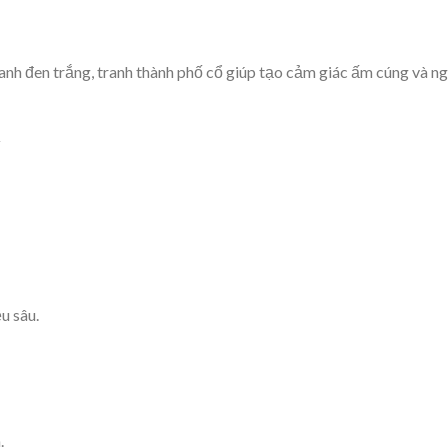
nh đen trắng, tranh thành phố cổ giúp tạo cảm giác ấm cúng và n
ý
u sâu.
.