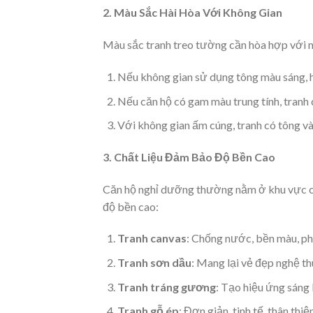
2. Màu Sắc Hài Hòa Với Không Gian
Màu sắc tranh treo tường cần hòa hợp với m
Nếu không gian sử dụng tông màu sáng, h
Nếu căn hộ có gam màu trung tính, tranh 
Với không gian ấm cúng, tranh có tông và
3. Chất Liệu Đảm Bảo Độ Bền Cao
Căn hộ nghỉ dưỡng thường nằm ở khu vực có 
độ bền cao:
Tranh canvas
: Chống nước, bền màu, ph
Tranh sơn dầu
: Mang lại vẻ đẹp nghệ thu
Tranh tráng gương
: Tạo hiệu ứng sáng b
Tranh gỗ ép
: Đơn giản, tinh tế, thân thi