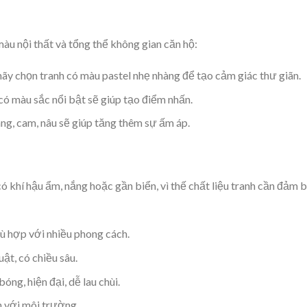
àu nội thất và tổng thể không gian căn hộ:
ãy chọn tranh có màu pastel nhẹ nhàng để tạo cảm giác thư giãn.
có màu sắc nổi bật sẽ giúp tạo điểm nhấn.
ng, cam, nâu sẽ giúp tăng thêm sự ấm áp.
khí hậu ẩm, nắng hoặc gần biển, vì thế chất liệu tranh cần đảm 
ù hợp với nhiều phong cách.
ật, có chiều sâu.
óng, hiện đại, dễ lau chùi.
ện với môi trường.