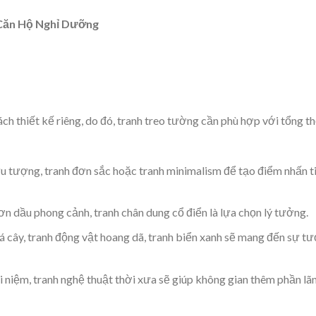
 Căn Hộ Nghỉ Dưỡng
h thiết kế riêng, do đó, tranh treo tường cần phù hợp với tổng t
ừu tượng, tranh đơn sắc hoặc tranh minimalism để tạo điểm nhấn t
n dầu phong cảnh, tranh chân dung cổ điển là lựa chọn lý tưởng.
lá cây, tranh động vật hoang dã, tranh biển xanh sẽ mang đến sự tư
ài niệm, tranh nghệ thuật thời xưa sẽ giúp không gian thêm phần lã