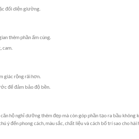
ặc đối diện giường.
gian thêm phần ấm cúng.
, cam.
m giác rộng rãi hơn.
nước để đảm bảo độ bền.
n căn hộ nghỉ dưỡng thêm đẹp mà còn góp phần tạo ra bầu không k
 chú ý đến phong cách, màu sắc, chất liệu và cách bố trí sao cho hài