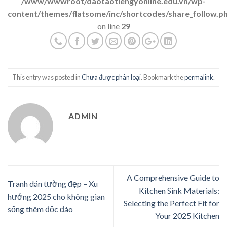
/www/wwwroot/daotaotiengyonline.edu.vn/wp-
content/themes/flatsome/inc/shortcodes/share_follow.p
on line
29
This entry was posted in
Chưa được phân loại
. Bookmark the
permalink
.
ADMIN
A Comprehensive Guide to
Tranh dán tường đẹp – Xu
Kitchen Sink Materials:
hướng 2025 cho không gian
Selecting the Perfect Fit for
sống thêm độc đáo
Your 2025 Kitchen