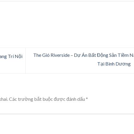
The Gió Riverside – Dự Án Bất Động Sản Tiềm 
ang Trí Nội
Tại Bình Dương
hai.
Các trường bắt buộc được đánh dấu
*