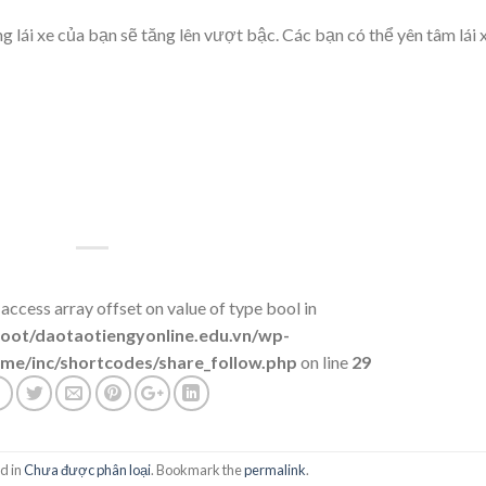
ng lái xe của bạn sẽ tăng lên vượt bậc. Các bạn có thể yên tâm lái 
 access array offset on value of type bool in
t/daotaotiengyonline.edu.vn/wp-
me/inc/shortcodes/share_follow.php
on line
29
d in
Chưa được phân loại
. Bookmark the
permalink
.