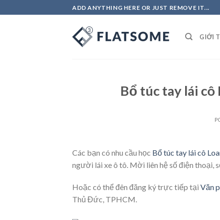
Skip
ADD ANYTHING HERE OR JUST REMOVE IT...
to
content
GIỚI 
Bổ túc tay lái cô
P
Các bạn có nhu cầu học
Bổ túc tay lái cô Lo
người lái xe ô tô. Mời liên hệ số điện thoại,
Hoặc có thể đên đăng ký trực tiếp tại
Văn p
Thủ Đức, TPHCM.