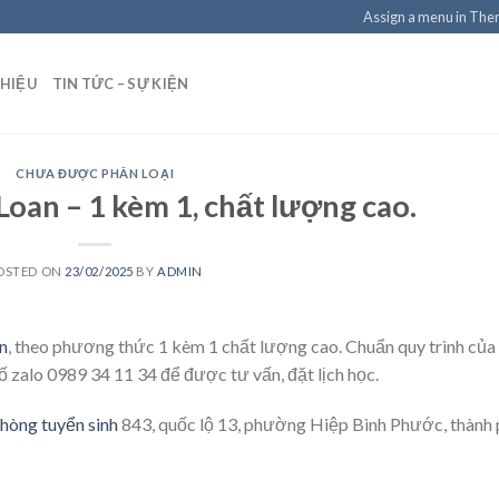
Assign a menu in Th
THIỆU
TIN TỨC – SỰ KIỆN
CHƯA ĐƯỢC PHÂN LOẠI
 Loan – 1 kèm 1, chất lượng cao.
OSTED ON
23/02/2025
BY
ADMIN
an
, theo phương thức 1 kèm 1 chất lượng cao. Chuẩn quy trình của
 số zalo 0989 34 11 34 để được tư vấn, đặt lịch học.
hòng tuyển sinh
843, quốc lộ 13, phường Hiệp Bình Phước, thành