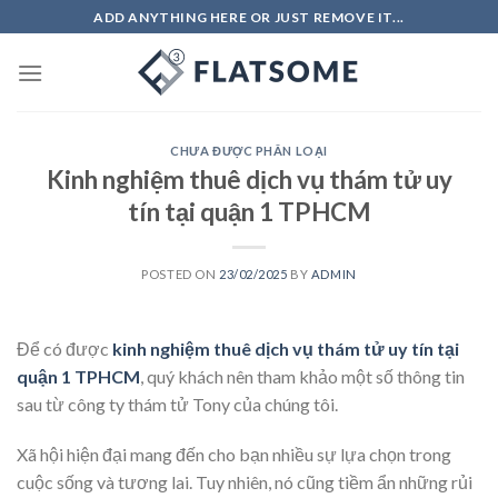
Skip
ADD ANYTHING HERE OR JUST REMOVE IT...
to
content
CHƯA ĐƯỢC PHÂN LOẠI
Kinh nghiệm thuê dịch vụ thám tử uy
tín tại quận 1 TPHCM
POSTED ON
23/02/2025
BY
ADMIN
Để có được
kinh nghiệm thuê dịch vụ thám tử uy tín tại
quận 1 TPHCM
, quý khách nên tham khảo một số thông tin
sau từ công ty thám tử Tony của chúng tôi.
Xã hội hiện đại mang đến cho bạn nhiều sự lựa chọn trong
cuộc sống và tương lai. Tuy nhiên, nó cũng tiềm ẩn những rủi