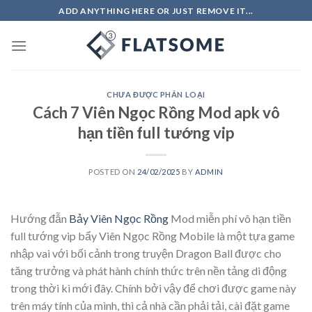
Skip
ADD ANYTHING HERE OR JUST REMOVE IT...
to
content
CHƯA ĐƯỢC PHÂN LOẠI
Cách 7 Viên Ngọc Rồng Mod apk vô
hạn tiền full tướng vip
POSTED ON
24/02/2025
BY
ADMIN
Hướng đẫn
Bảy Viên Ngọc Rồng
Mod miễn phí vô hạn tiền
full tướng vip bẩy Viên Ngọc Rồng Mobile là một tựa game
nhập vai với bối cảnh trong truyện Dragon Ball được cho
tăng trưởng và phát hành chính thức trên nền tảng di động
trong thời kì mới đây. Chính bởi vậy để chơi được game này
trên máy tính của mình, thì cả nhà cần phải tải, cài đặt game