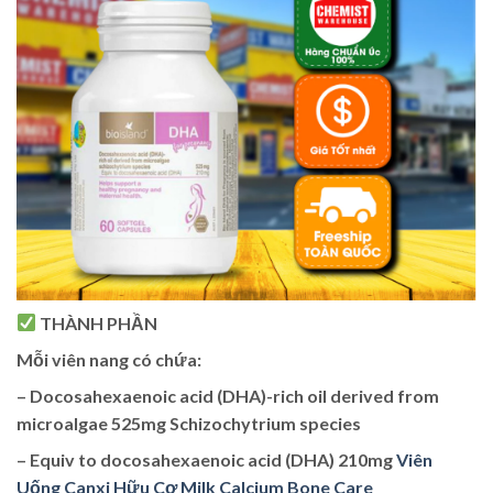
THÀNH PHẦN
Mỗi viên nang có chứa:
– Docosahexaenoic acid (DHA)-rich oil derived from
microalgae 525mg Schizochytrium species
– Equiv to docosahexaenoic acid (DHA) 210mg
Viên
Uống Canxi Hữu Cơ Milk Calcium Bone Care