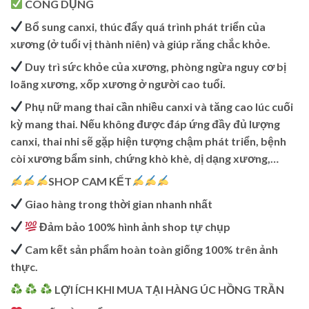
CÔNG DỤNG
Bổ sung canxi, thúc đẩy quá trình phát triển của
xương (ở tuổi vị thành niên) và giúp răng chắc khỏe.
Duy trì sức khỏe của xương, phòng ngừa nguy cơ bị
loãng xương, xốp xương ở người cao tuổi.
Phụ nữ mang thai cần nhiều canxi và tăng cao lúc cuối
kỳ mang thai. Nếu không được đáp ứng đầy đủ lượng
canxi, thai nhi sẽ gặp hiện tượng chậm phát triển, bệnh
còi xương bẩm sinh, chứng khò khè, dị dạng xương,…
SHOP CAM KẾT
Giao hàng trong thời gian nhanh nhất
Đảm bảo 100% hình ảnh shop tự chụp
Cam kết sản phẩm hoàn toàn giống 100% trên ảnh
thực.
LỢI ÍCH KHI MUA TẠI HÀNG ÚC HỒNG TRẦN