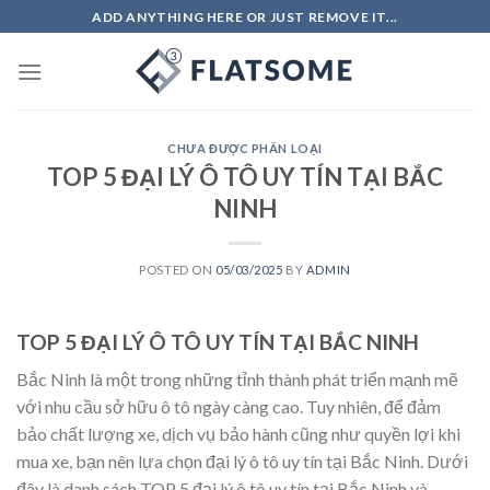
Skip
ADD ANYTHING HERE OR JUST REMOVE IT...
to
content
CHƯA ĐƯỢC PHÂN LOẠI
TOP 5 ĐẠI LÝ Ô TÔ UY TÍN TẠI BẮC
NINH
POSTED ON
05/03/2025
BY
ADMIN
TOP 5 ĐẠI LÝ Ô TÔ UY TÍN TẠI BẮC NINH
Bắc Ninh là một trong những tỉnh thành phát triển mạnh mẽ
với nhu cầu sở hữu ô tô ngày càng cao. Tuy nhiên, để đảm
bảo chất lượng xe, dịch vụ bảo hành cũng như quyền lợi khi
mua xe, bạn nên lựa chọn đại lý ô tô uy tín tại Bắc Ninh. Dưới
đây là danh sách TOP 5 đại lý ô tô uy tín tại Bắc Ninh và