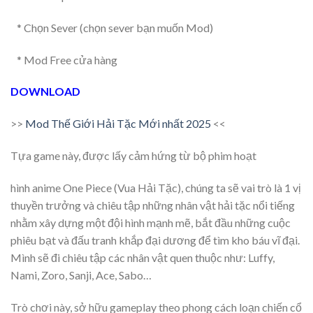
* Chọn Sever (chọn sever bạn muốn Mod)
* Mod Free cửa hàng
DOWNLOAD
>>
Mod Thế Giới Hải Tặc Mới nhất 2025
<<
Tựa game này, được lấy cảm hứng từ bộ phim hoạt
hình anime One Piece (Vua Hải Tặc), chúng ta sẽ vai trò là 1 vị
thuyền trưởng và chiêu tập những nhân vật hải tặc nổi tiếng
nhằm xây dựng một đội hình mạnh mẽ, bắt đầu những cuộc
phiêu bạt và đấu tranh khắp đại dương để tìm kho báu vĩ đại.
Mình sẽ đi chiêu tập các nhân vật quen thuộc như: Luffy,
Nami, Zoro, Sanji, Ace, Sabo…
Trò chơi này, sở hữu gameplay theo phong cách loạn chiến cổ