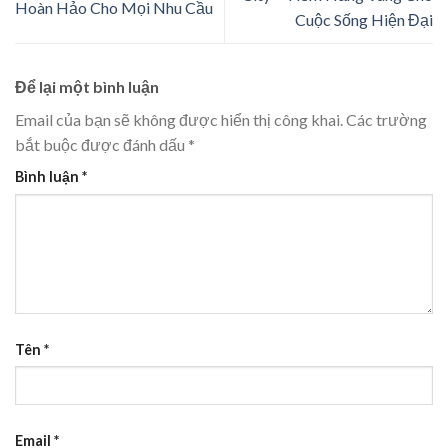
Hoàn Hảo Cho Mọi Nhu Cầu
Cuộc Sống Hiện Đại
Để lại một bình luận
Email của bạn sẽ không được hiển thị công khai.
Các trường
bắt buộc được đánh dấu
*
Bình luận
*
Tên
*
Email
*