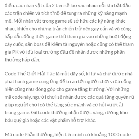
điển. các nhân vật của 2 bên sẽ lao vào nhau mỗi khi bắt đầu
các trận chiến và tích t?nộ để tung ra những kỹ năng mạnh
mẽ. Mỗi nhân vật trong game sẽ sở hữu các kỹ năng khác
nhau, khiến cho những trận chiến trở nên gay cấn và vô cùng
hấp dẫn. đồng thời, game thủ tham gia vào những hoạt động
cày cuốc, săn boss để kiếm tài nguyên hoặc cũng có thể tham
gia PK với đủ loại trường đấu để nhận được những phần
thưởng hấp dẫn.
Code Thế Giới Hải Tặc là một dãy số, kí tự và chữ được nhà
phát hành game cung ứng để tri ân tới người chơi vì đã cống
hiến cũng như đóng góp cho game tăng trưởng. Với những
mã code này, người chơi sẽ nhận được các quà tặng quyến rũ
giúp người chơi có thể tăng sức mạnh và cơ hội vượt ải
trong game. Giftcode thường nhận được vàng, rương kho
báu quý giá hoặc các vật phẩm hỗ trợ khác.
Mã code Phần thưởng, hiện bên mình có khoảng 1000 code