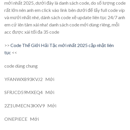
mới nhất 2025, dưới đây là danh sách code, do số lượng code
rất lớn nên anh em click vào link bên dưới để lấy full code víp
và mưới nhất nhé, dánh sách code xẽ update liên tục 24/7 anh
em cứ iên tâm xài nha! danh sách code mới dùng riêng, mỗi
acc được xài tối đa 35 code
>>
Code Thế Giới Hải Tặc mới nhất 2025 cập nhật liên
tục
<<
code dùng chung
YFANWX893KVJ2 Mới
SFRJCD59MXEQ4 Mới
2Z1UMECN3KXV9 Mới
ONEPIECE Mới