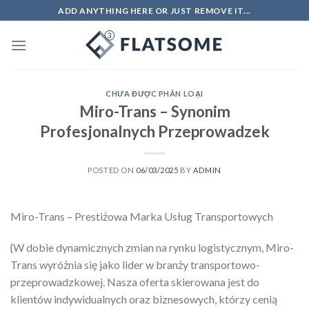
Skip
ADD ANYTHING HERE OR JUST REMOVE IT...
to
content
CHƯA ĐƯỢC PHÂN LOẠI
Miro-Trans – Synonim
Profesjonalnych Przeprowadzek
POSTED ON
06/03/2025
BY
ADMIN
Miro-Trans – Prestiżowa Marka Usług Transportowych
{W dobie dynamicznych zmian na rynku logistycznym, Miro-
Trans wyróżnia się jako lider w branży transportowo-
przeprowadzkowej. Nasza oferta skierowana jest do
klientów indywidualnych oraz biznesowych, którzy cenią