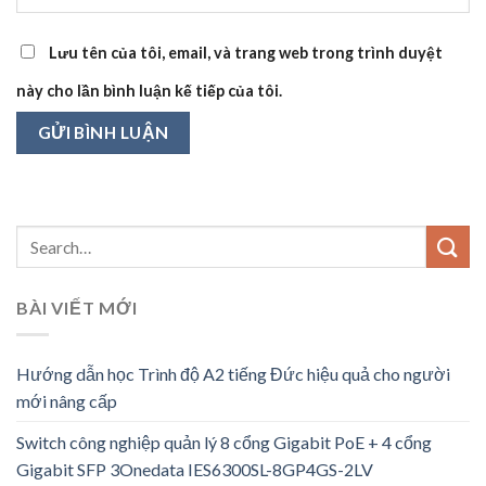
Lưu tên của tôi, email, và trang web trong trình duyệt
này cho lần bình luận kế tiếp của tôi.
BÀI VIẾT MỚI
Hướng dẫn học Trình độ A2 tiếng Đức hiệu quả cho người
mới nâng cấp
Switch công nghiệp quản lý 8 cổng Gigabit PoE + 4 cổng
Gigabit SFP 3Onedata IES6300SL-8GP4GS-2LV