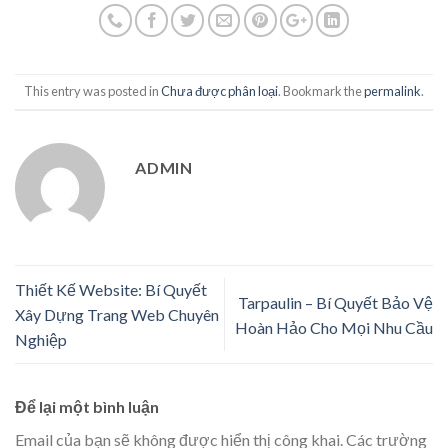
This entry was posted in
Chưa được phân loại
. Bookmark the
permalink
.
ADMIN
Thiết Kế Website: Bí Quyết
Tarpaulin – Bí Quyết Bảo Vệ
Xây Dựng Trang Web Chuyên
Hoàn Hảo Cho Mọi Nhu Cầu
Nghiệp
Để lại một bình luận
Email của bạn sẽ không được hiển thị công khai.
Các trường