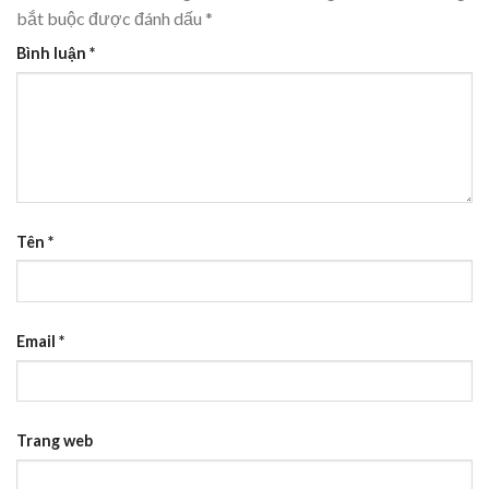
bắt buộc được đánh dấu
*
Bình luận
*
Tên
*
Email
*
Trang web