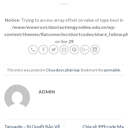
Notice
: Trying to access array offset on value of type bool in
/www/wwwroot/daotaotiengyonline.edu.vn/wp-
content/themes/flatsome/inc/shortcodes/share_follow.p
on line
29
This entry was posted in
Chưa được phân loại
. Bookmark the
permalink
.
ADMIN
Tarpaulin – Bí Quyết Bảo Vệ
Chia sẻ 999 code Ma