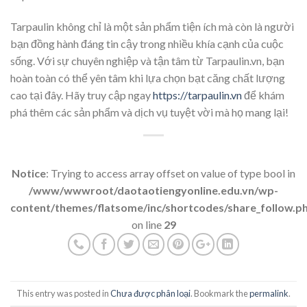
Tarpaulin không chỉ là một sản phẩm tiện ích mà còn là người
bạn đồng hành đáng tin cậy trong nhiều khía cạnh của cuộc
sống. Với sự chuyên nghiệp và tận tâm từ Tarpaulin.vn, bạn
hoàn toàn có thể yên tâm khi lựa chọn bạt căng chất lượng
cao tại đây. Hãy truy cập ngay
https://tarpaulin.vn
để khám
phá thêm các sản phẩm và dịch vụ tuyệt vời mà họ mang lại!
Notice
: Trying to access array offset on value of type bool in
/www/wwwroot/daotaotiengyonline.edu.vn/wp-
content/themes/flatsome/inc/shortcodes/share_follow.p
on line
29
This entry was posted in
Chưa được phân loại
. Bookmark the
permalink
.