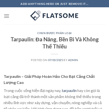
Skip
ADD ANYTHING HERE OR JUST REMOVE IT...
to
content
CHƯA ĐƯỢC PHÂN LOẠI
Tarpaulin: Đa Năng, Bền Bỉ Và Không
Thể Thiếu
POSTED ON
07/03/2025
BY
ADMIN
Tarpaulin – Giải Pháp Hoàn Hảo Cho Bạt Căng Chất
Lượng Cao
Trong cuộc sống hiện đại ngày nay,
tarpaulin
hay còn gọi là
bạt căng đã trở thành một sản phẩm không thể thiếu trong
nhiều lĩnh vực như xây dựng, vận chuyển, nông nghiệp và cả
tổ chức sự kiện. Với tính ứng dụng cao, độ bền vượt trội và