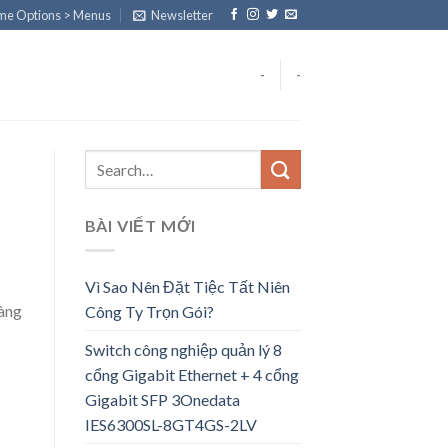
eme Options > Menus
Newsletter
-
-
BÀI VIẾT MỚI
Vì Sao Nên Đặt Tiệc Tất Niên
hàng
Công Ty Trọn Gói?
Switch công nghiệp quản lý 8
cổng Gigabit Ethernet + 4 cổng
Gigabit SFP 3Onedata
IES6300SL-8GT4GS-2LV