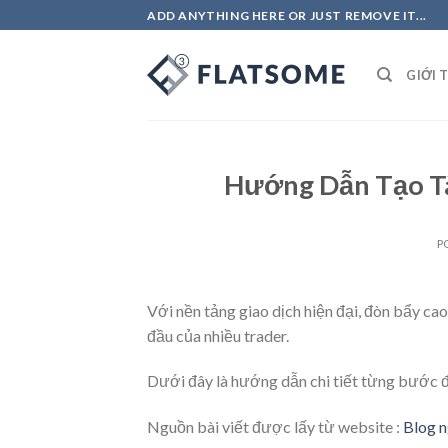
Skip
ADD ANYTHING HERE OR JUST REMOVE IT...
to
content
GIỚI 
Hướng Dẫn Tạo T
P
Với nền tảng giao dịch hiện đại, đòn bẩy ca
đầu của nhiều trader.
Dưới đây là hướng dẫn chi tiết từng bước
Nguồn bài viết được lấy từ website :
Blog n