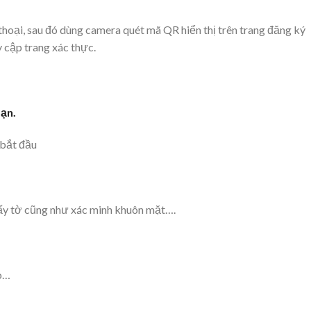
oại, sau đó dùng camera quét mã QR hiển thị trên trang đăng ký
y cập trang xác thực.
bạn.
 bắt đầu
ấy tờ cũng như xác minh khuôn mặt….
áo…