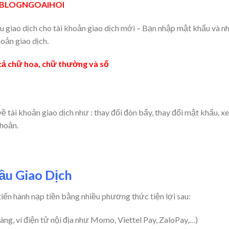
p : BLOGNGOAIHOI
 giao dịch cho tài khoản giao dịch mới – Bạn nhập mật khẩu và n
hoản giao dịch.
 cả chữ hoa, chữ thường và số
về tài khoản giao dịch như : thay đổi đòn bẩy, thay đổi mật khẩu, x
khoản.
ầu Giao Dịch
tiến hành nạp tiền bằng nhiều phương thức tiện lợi sau:
ng, ví điện tử nội địa như Momo, Viettel Pay, ZaloPay,…)