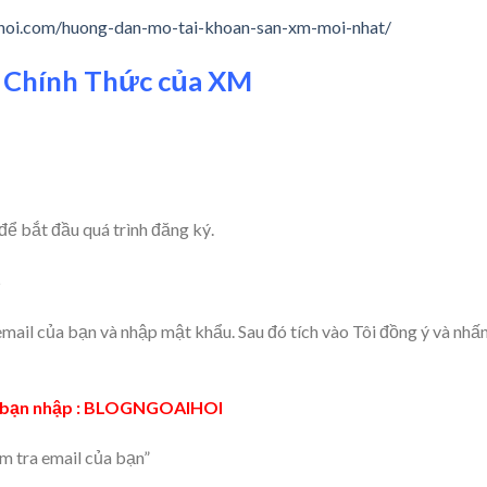
ihoi.com/huong-dan-mo-tai-khoan-san-xm-moi-nhat/
e Chính Thức của XM
để bắt đầu quá trình đăng ký.
mail của bạn và nhập mật khẩu. Sau đó tích vào Tôi đồng ý và nhấ
thì bạn nhập : BLOGNGOAIHOI
ểm tra email của bạn”