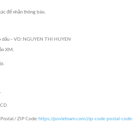
 xác để nhận thông báo.
ng có dấu – VD: NGUYEN THI HUYEN
oản XM.
p.
.
CCCD
 Postal / ZIP Code:
https://povietnam.com/zip-code-postal-code-