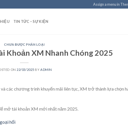
Assign a menu in Th
THIỆU
TIN TỨC – SỰ KIỆN
CHƯA ĐƯỢC PHÂN LOẠI
ài Khoản XM Nhanh Chóng 2025
OSTED ON
22/03/2025
BY
ADMIN
o và các chương trình khuyến mãi liên tục, XM trở thành lựa chọn 
 để mở tài khoản XM mới nhất năm 2025.
goại hối