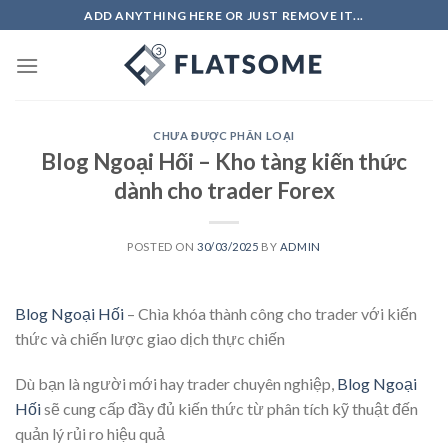
Skip
ADD ANYTHING HERE OR JUST REMOVE IT...
to
content
CHƯA ĐƯỢC PHÂN LOẠI
Blog Ngoại Hối – Kho tàng kiến thức
dành cho trader Forex
POSTED ON
30/03/2025
BY
ADMIN
Blog Ngoại Hối
– Chìa khóa thành công cho trader với kiến
thức và chiến lược giao dịch thực chiến
Dù bạn là người mới hay trader chuyên nghiệp,
Blog Ngoại
Hối
sẽ cung cấp đầy đủ kiến thức từ phân tích kỹ thuật đến
quản lý rủi ro hiệu quả