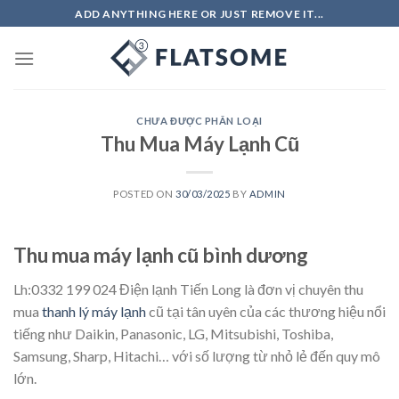
Skip
ADD ANYTHING HERE OR JUST REMOVE IT...
to
content
CHƯA ĐƯỢC PHÂN LOẠI
Thu Mua Máy Lạnh Cũ
POSTED ON
30/03/2025
BY
ADMIN
Thu mua máy lạnh cũ bình dương
Lh:0332 199 024 Điện lạnh Tiến Long là đơn vị chuyên thu
mua
thanh lý máy lạnh
cũ tại tân uyên của các thương hiệu nổi
tiếng như Daikin, Panasonic, LG, Mitsubishi, Toshiba,
Samsung, Sharp, Hitachi… với số lượng từ nhỏ lẻ đến quy mô
lớn.