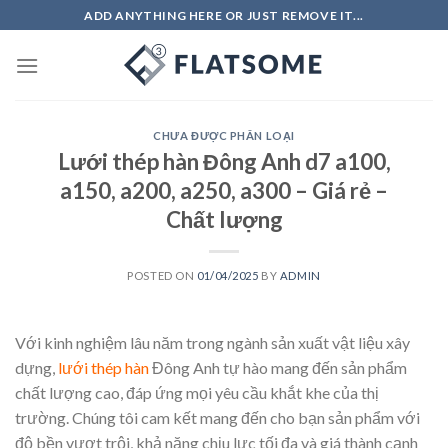
Skip
ADD ANYTHING HERE OR JUST REMOVE IT...
to
content
CHƯA ĐƯỢC PHÂN LOẠI
Lưới thép hàn Đông Anh d7 a100,
a150, a200, a250, a300 – Giá rẻ –
Chất lượng
POSTED ON
01/04/2025
BY
ADMIN
Với kinh nghiệm lâu năm trong ngành sản xuất vật liệu xây
dựng,
lưới thép hàn
Đông Anh tự hào mang đến sản phẩm
chất lượng cao, đáp ứng mọi yêu cầu khắt khe của thị
trường. Chúng tôi cam kết mang đến cho bạn sản phẩm với
độ bền vượt trội, khả năng chịu lực tối đa và giá thành cạnh