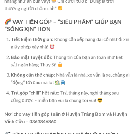
nhàng như ăn bún vậy!
Chị cười tươi: “Đúng là trời
thương người chăm chỉ!”
VAY TIỀN GÓP – “SIÊU PHẨM” GIÚP BẠN
“SỐNG XỊN” HƠN
Tiết kiệm thời gian
: Không cần xếp hàng dài cổ như đi xin
giấy phép xây nhà!
Bảo mật tuyệt đối
: Thông tin của bạn an toàn như két
sắt ngân hàng Thụy Sĩ!
Không cần thế chấp
: Nhà vẫn là nhà, xe vẫn là xe, chẳng ai
“động” tới đâu mà lo!
Trả góp “chill” hết nấc
: Trả tháng này, nghỉ tháng sau
cũng được – miễn bạn vui là chúng tôi vui!
Nơi cho vay tiền góp tuần ở Huyện Trảng Bom và Huyện
Vĩnh Cửu – 0363846860