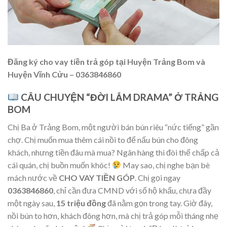
Đăng ký cho vay tiền trả góp tại Huyện Trảng Bom và
Huyện Vĩnh Cửu – 0363846860
CÂU CHUYỆN “ĐỜI LẮM DRAMA” Ở TRẢNG
BOM
Chị Ba ở Trảng Bom, một người bán bún riêu “nức tiếng” gần
chợ. Chị muốn mua thêm cái nồi to để nấu bún cho đông
khách, nhưng tiền đâu mà mua? Ngân hàng thì đòi thế chấp cả
cái quán, chị buồn muốn khóc!
May sao, chị nghe bạn bè
mách nước về
CHO VAY TIỀN GÓP
. Chị gọi ngay
0363846860
, chỉ cần đưa CMND với sổ hộ khẩu, chưa đầy
một ngày sau,
15 triệu đồng
đã nằm gọn trong tay. Giờ đây,
nồi bún to hơn, khách đông hơn, mà chị trả góp mỗi tháng nhẹ