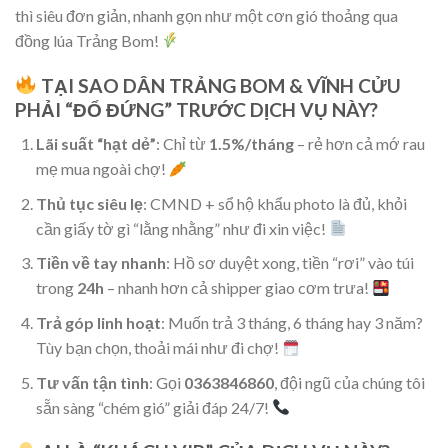
thì siêu đơn giản, nhanh gọn như một cơn gió thoảng qua
đồng lúa Trảng Bom!
TẠI SAO DÂN TRẢNG BOM & VĨNH CỬU
PHẢI “ĐỔ ĐỨNG” TRƯỚC DỊCH VỤ NÀY?
Lãi suất “hạt dẻ”
: Chỉ từ
1.5%/tháng
– rẻ hơn cả mớ rau
mẹ mua ngoài chợ!
Thủ tục siêu lẹ
: CMND + sổ hộ khẩu photo là đủ, khỏi
cần giấy tờ gì “lằng nhằng” như đi xin việc!
Tiền về tay nhanh
: Hồ sơ duyệt xong, tiền “rơi” vào túi
trong
24h
– nhanh hơn cả shipper giao cơm trưa!
Trả góp linh hoạt
: Muốn trả 3 tháng, 6 tháng hay 3 năm?
Tùy bạn chọn, thoải mái như đi chợ!
Tư vấn tận tình
: Gọi
0363846860
, đội ngũ của chúng tôi
sẵn sàng “chém gió” giải đáp 24/7!