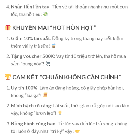
Nhận tiền liền tay
: Tiền về tài khoản nhanh như một cơn
lốc, tha hồ tiêu!
KHUYẾN MÃI “HOT HÒN HỌT”
Giảm 10% lãi suất
: Đăng ký trong tháng này, tiết kiệm
thêm vài ly trà sữa!
Tặng voucher 500K
: Vay từ 10 triệu trở lên, tha hồ mua
sắm “bung xõa”!
CAM KẾT “CHUẨN KHÔNG CẦN CHỈNH”
Uy tín 100%
: Làm ăn đàng hoàng, có giấy phép hẳn hoi,
không “lùa gà”!
Minh bạch rõ ràng
: Lãi suất, thời gian trả góp nói sao làm
vậy, không “lươn lẹo”!
Đồng hành cùng bạn
: Từ lúc vay đến lúc trả xong, chúng
tôi luôn ở đây, như “tri kỷ” vậy!