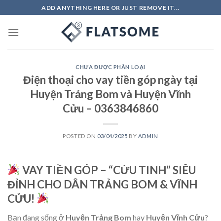
Skip
ADD ANYTHING HERE OR JUST REMOVE IT...
to
content
CHƯA ĐƯỢC PHÂN LOẠI
Điện thoại cho vay tiền góp ngày tại
Huyện Trảng Bom và Huyện Vĩnh
Cửu – 0363846860
POSTED ON
03/04/2025
BY
ADMIN
VAY TIỀN GÓP – “CỨU TINH” SIÊU
ĐỈNH CHO DÂN TRẢNG BOM & VĨNH
CỬU!
Bạn đang sống ở
Huyện Trảng Bom
hay
Huyện Vĩnh Cửu
?