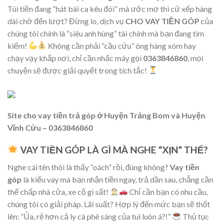
Túi tiền đang “hát bài ca kêu đói” mà ước mơ thì cứ xếp hàng
dài chờ đến lượt? Đừng lo, dịch vụ
CHO VAY TIỀN GÓP
của
chúng tôi chính là “siêu anh hùng” tài chính mà bạn đang tìm
kiếm!
Không cần phải “cầu cứu” ông hàng xóm hay
chạy vạy khắp nơi, chỉ cần nhấc máy gọi
0363846860
, mọi
chuyện sẽ được giải quyết trong tích tắc!
Site cho vay tiền trả góp ở Huyện Trảng Bom và Huyện
Vĩnh Cửu – 0363846860
VAY TIỀN GÓP LÀ GÌ MÀ NGHE “XỊN” THẾ?
Nghe cái tên thôi là thấy “oách” rồi, đúng không?
Vay tiền
góp
là kiểu vay mà bạn nhận tiền ngay, trả dần sau, chẳng cần
thế chấp nhà cửa, xe cộ gì sất!
Chỉ cần bạn có nhu cầu,
chúng tôi có giải pháp. Lãi suất? Hợp lý đến mức bạn sẽ thốt
lên: “Ủa, rẻ hơn cả ly cà phê sáng của tui luôn á?!”
Thủ tục