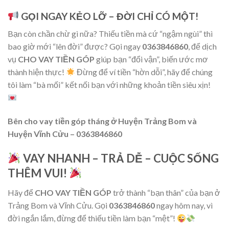
GỌI NGAY KẺO LỠ – ĐỜI CHỈ CÓ MỘT!
Bạn còn chần chừ gì nữa? Thiếu tiền mà cứ “ngậm ngùi” thì
bao giờ mới “lên đời” được? Gọi ngay
0363846860
, để dịch
vụ
CHO VAY TIỀN GÓP
giúp bạn “đổi vận”, biến ước mơ
thành hiện thực!
Đừng để ví tiền “hờn dỗi”, hãy để chúng
tôi làm “bà mối” kết nối bạn với những khoản tiền siêu xịn!
Bên cho vay tiền góp tháng ở Huyện Trảng Bom và
Huyện Vĩnh Cửu – 0363846860
VAY NHANH – TRẢ DỄ – CUỘC SỐNG
THÊM VUI!
Hãy để
CHO VAY TIỀN GÓP
trở thành “bạn thân” của bạn ở
Trảng Bom và Vĩnh Cửu. Gọi
0363846860
ngay hôm nay, vì
đời ngắn lắm, đừng để thiếu tiền làm bạn “mệt”!