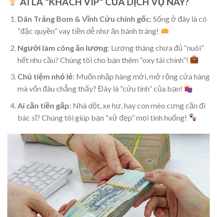
AI LÀ “KHÁCH VIP” CỦA DỊCH VỤ NÀY?
Dân Trảng Bom & Vĩnh Cửu chính gốc
: Sống ở đây là có
“đặc quyền” vay tiền dễ như ăn bánh tráng!
Người làm công ăn lương
: Lương tháng chưa đủ “nuôi”
hết nhu cầu? Chúng tôi cho bạn thêm “oxy tài chính”!
Chủ tiệm nhỏ lẻ
: Muốn nhập hàng mới, mở rộng cửa hàng
mà vốn đâu chẳng thấy? Đây là “cứu tinh” của bạn!
Ai cần tiền gấp
: Nhà dột, xe hư, hay con mèo cưng cần đi
bác sĩ? Chúng tôi giúp bạn “xử đẹp” mọi tình huống!