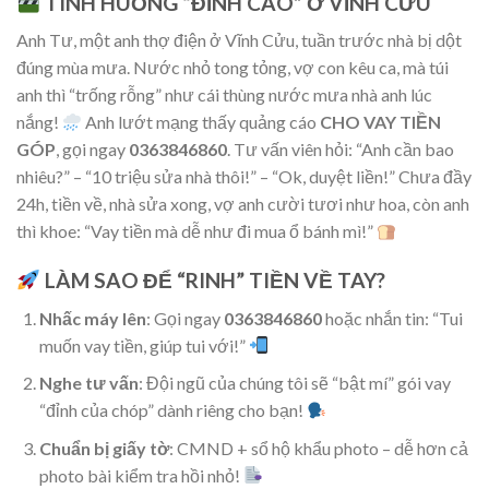
TÌNH HUỐNG “ĐỈNH CAO” Ở VĨNH CỬU
Anh Tư, một anh thợ điện ở Vĩnh Cửu, tuần trước nhà bị dột
đúng mùa mưa. Nước nhỏ tong tỏng, vợ con kêu ca, mà túi
anh thì “trống rỗng” như cái thùng nước mưa nhà anh lúc
nắng!
Anh lướt mạng thấy quảng cáo
CHO VAY TIỀN
GÓP
, gọi ngay
0363846860
. Tư vấn viên hỏi: “Anh cần bao
nhiêu?” – “10 triệu sửa nhà thôi!” – “Ok, duyệt liền!” Chưa đầy
24h, tiền về, nhà sửa xong, vợ anh cười tươi như hoa, còn anh
thì khoe: “Vay tiền mà dễ như đi mua ổ bánh mì!”
LÀM SAO ĐỂ “RINH” TIỀN VỀ TAY?
Nhấc máy lên
: Gọi ngay
0363846860
hoặc nhắn tin: “Tui
muốn vay tiền, giúp tui với!”
Nghe tư vấn
: Đội ngũ của chúng tôi sẽ “bật mí” gói vay
“đỉnh của chóp” dành riêng cho bạn!
Chuẩn bị giấy tờ
: CMND + sổ hộ khẩu photo – dễ hơn cả
photo bài kiểm tra hồi nhỏ!