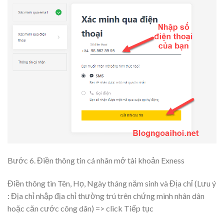
Bước 6. Điền thông tin cá nhân mở tài khoản Exness
Điền thông tin Tên, Họ, Ngày tháng năm sinh và Địa chỉ (Lưu ý
: Địa chỉ nhập địa chỉ thường trú trên chứng minh nhân dân
hoặc căn cước công dân) => click Tiếp tục