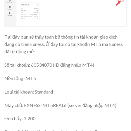
Tại đây bạn sẽ thấy toàn bộ thông tin tài khoản giao dịch
đang có trên Exness. Ở đây tôi có tài khoản MT5 mà Exness
đã tự động mở:
Số tài khoản: 60534070 (ID đăng nhập MT4)
Nền tảng: MT5
Loại tài khoản: Standard
Máy chủ: EXNESS-MT5REAL6 (server đăng nhập MT4)
Đòn bẩy: 1:200