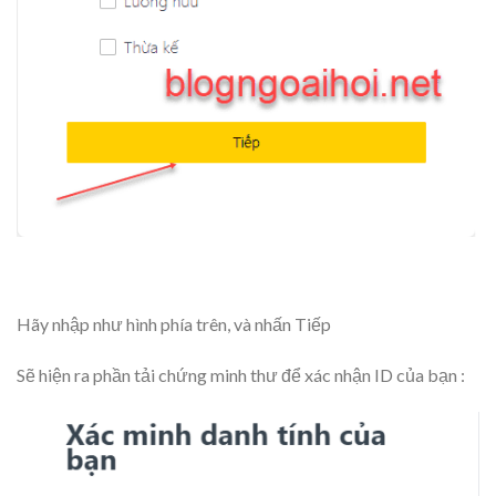
Hãy nhập như hình phía trên, và nhấn Tiếp
Sẽ hiện ra phần tải chứng minh thư để xác nhận ID của bạn :