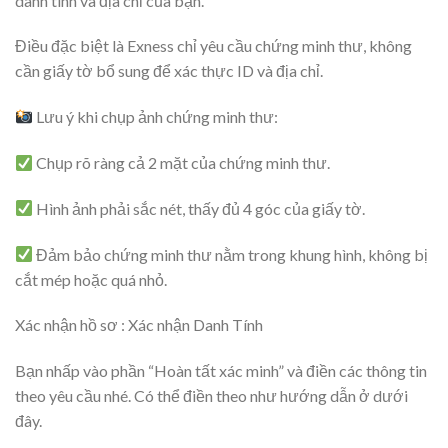
danh tính và địa chỉ của bạn.
Điều đặc biệt là Exness chỉ yêu cầu chứng minh thư, không
cần giấy tờ bổ sung để xác thực ID và địa chỉ.
Lưu ý khi chụp ảnh chứng minh thư:
Chụp rõ ràng cả 2 mặt của chứng minh thư.
Hình ảnh phải sắc nét, thấy đủ 4 góc của giấy tờ.
Đảm bảo chứng minh thư nằm trong khung hình, không bị
cắt mép hoặc quá nhỏ.
Xác nhận hồ sơ : Xác nhận Danh Tính
Bạn nhấp vào phần “Hoàn tất xác minh” và điền các thông tin
theo yêu cầu nhé. Có thể điền theo như hướng dẫn ở dưới
đây.