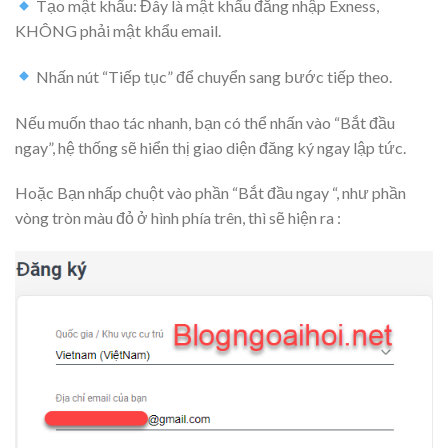
Tạo mật khẩu: Đây là mật khẩu đăng nhập Exness,
KHÔNG phải mật khẩu email.
Nhấn nút “Tiếp tục” để chuyển sang bước tiếp theo.
Nếu muốn thao tác nhanh, bạn có thể nhấn vào “Bắt đầu
ngay”, hệ thống sẽ hiển thị giao diện đăng ký ngay lập tức.
Hoặc Bạn nhấp chuột vào phần “Bắt đầu ngay “, như phần
vòng tròn màu đỏ ở hình phía trên, thì sẽ hiện ra :