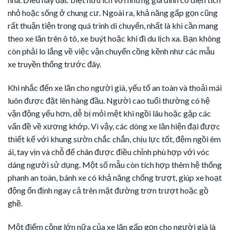
nhỏ hoặc sống ở chung cư. Ngoài ra, khả năng gấp gọn cũng
rất thuận tiện trong quá trình di chuyển, nhất là khi cần mang
theo xe lăn trên ô tô, xe buýt hoặc khi đi du lịch xa. Bạn không
còn phải lo lắng về việc vận chuyển cồng kềnh như các mẫu
xe truyền thống trước đây.
Khi nhắc đến xe lăn cho người già, yếu tố an toàn và thoải mái
luôn được đặt lên hàng đầu. Người cao tuổi thường có hệ
vận động yếu hơn, dễ bị mỏi mệt khi ngồi lâu hoặc gặp các
vấn đề về xương khớp. Vì vậy, các dòng xe lăn hiện đại được
thiết kế với khung sườn chắc chắn, chịu lực tốt, đệm ngồi êm
ái, tay vịn và chỗ để chân được điều chỉnh phù hợp với vóc
dáng người sử dụng. Một số mẫu còn tích hợp thêm hệ thống
phanh an toàn, bánh xe có khả năng chống trượt, giúp xe hoạt
động ổn định ngay cả trên mặt đường trơn trượt hoặc gồ
ghề.
Một điểm cộng lớn nữa của xe lăn gấp gọn cho người già là