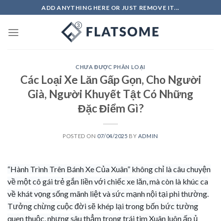
Skip
ADD ANYTHING HERE OR JUST REMOVE IT...
to
content
CHƯA ĐƯỢC PHÂN LOẠI
Các Loại Xe Lăn Gấp Gọn, Cho Người
Già, Người Khuyết Tật Có Những
Đặc Điểm Gì?
POSTED ON
07/04/2025
BY
ADMIN
“Hành Trình Trên Bánh Xe Của Xuân” không chỉ là câu chuyện
về một cô gái trẻ gắn liền với chiếc xe lăn, mà còn là khúc ca
về khát vọng sống mãnh liệt và sức mạnh nội tại phi thường.
Tưởng chừng cuộc đời sẽ khép lại trong bốn bức tường
quen thuộc, nhưng sâu thẳm trong trái tim Xuân luôn ấp ủ