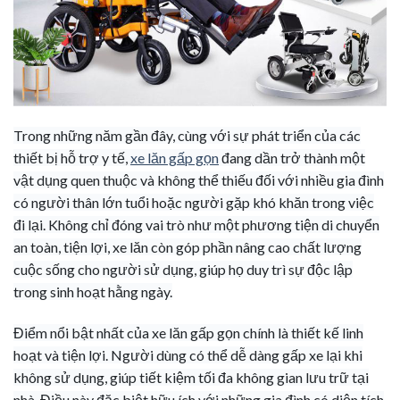
Trong những năm gần đây, cùng với sự phát triển của các
thiết bị hỗ trợ y tế,
xe lăn gấp gọn
đang dần trở thành một
vật dụng quen thuộc và không thể thiếu đối với nhiều gia đình
có người thân lớn tuổi hoặc người gặp khó khăn trong việc
đi lại. Không chỉ đóng vai trò như một phương tiện di chuyển
an toàn, tiện lợi, xe lăn còn góp phần nâng cao chất lượng
cuộc sống cho người sử dụng, giúp họ duy trì sự độc lập
trong sinh hoạt hằng ngày.
Điểm nổi bật nhất của xe lăn gấp gọn chính là thiết kế linh
hoạt và tiện lợi. Người dùng có thể dễ dàng gấp xe lại khi
không sử dụng, giúp tiết kiệm tối đa không gian lưu trữ tại
nhà. Điều này đặc biệt hữu ích với những gia đình có diện tích