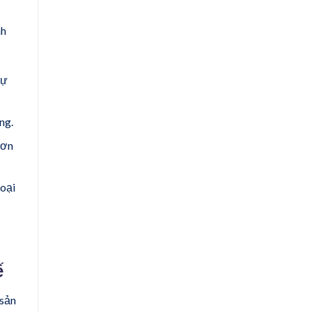
nh
tự
ng.
đơn
hoại
ế
 sản