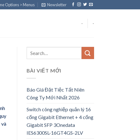
eme Options > Menus
Newsletter
-
-
BÀI VIẾT MỚI
Báo Giá Đặt Tiệc Tất Niên
Công Ty Mới Nhất 2026
ình
Switch công nghiệp quản lý 16
quy
cổng Gigabit Ethernet + 4 cổng
 và
Gigabit SFP 3Onedata
IES6300SL-16GT4GS-2LV