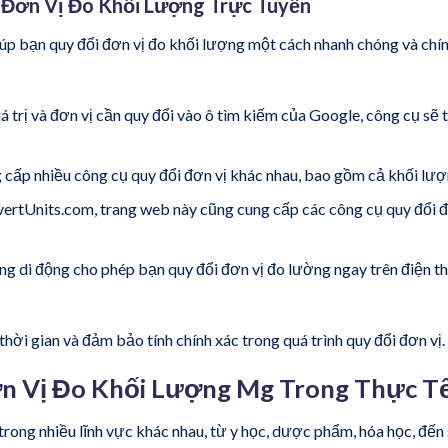
i Đơn Vị Đo Khối Lượng Trực Tuyến
iúp bạn quy đổi đơn vị đo khối lượng một cách nhanh chóng và chí
á trị và đơn vị cần quy đổi vào ô tìm kiếm của Google, công cụ sẽ 
cấp nhiều công cụ quy đổi đơn vị khác nhau, bao gồm cả khối lượ
rtUnits.com, trang web này cũng cung cấp các công cụ quy đổi 
g di động cho phép bạn quy đổi đơn vị đo lường ngay trên điện t
hời gian và đảm bảo tính chính xác trong quá trình quy đổi đơn vị.
n Vị Đo Khối Lượng Mg Trong Thực T
rong nhiều lĩnh vực khác nhau, từ y học, dược phẩm, hóa học, đến