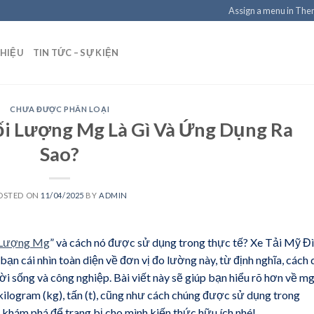
Assign a menu in Th
THIỆU
TIN TỨC – SỰ KIỆN
CHƯA ĐƯỢC PHÂN LOẠI
i Lượng Mg Là Gì Và Ứng Dụng Ra
Sao?
OSTED ON
11/04/2025
BY
ADMIN
i Lượng Mg
” và cách nó được sử dụng trong thực tế? Xe Tải Mỹ Đ
cái nhìn toàn diện về đơn vị đo lường này, từ định nghĩa, cách 
i sống và công nghiệp. Bài viết này sẽ giúp bạn hiểu rõ hơn về mg
 kilogram (kg), tấn (t), cũng như cách chúng được sử dụng trong
g khám phá để trang bị cho mình kiến thức hữu ích nhé!