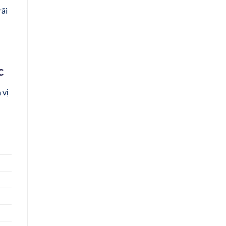
rãi
c
 vị