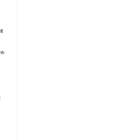
ng
nh
g