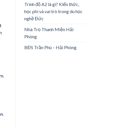
Trình độ A2 là gì? Kiến thức,
học phí và vai trò trong du học
nghề Đức
t
Nhà Trọ Thanh Miện Hải
m
Phòng
BĐS Trần Phú – Hải Phòng
ẩm.
n.