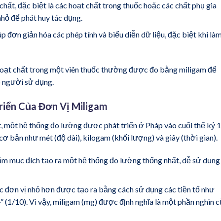
hất, đặc biệt là các hoạt chất trong thuốc hoặc các chất phụ gia
hỏ để phát huy tác dụng.
 đơn giản hóa các phép tính và biểu diễn dữ liệu, đặc biệt khi là
oạt chất trong một viên thuốc thường được đo bằng miligam để
o người sử dụng.
Triển Của Đơn Vị Miligam
, một hệ thống đo lường được phát triển ở Pháp vào cuối thế kỷ 1
 bản như mét (độ dài), kilogam (khối lượng) và giây (thời gian).
m mục đích tạo ra một hệ thống đo lường thống nhất, dễ sử dụng
c đơn vị nhỏ hơn được tạo ra bằng cách sử dụng các tiền tố như
ci-” (1/10). Vì vậy, miligam (mg) được định nghĩa là một phần nghìn 