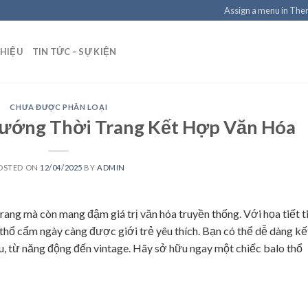
Assign a menu in Th
THIỆU
TIN TỨC – SỰ KIỆN
CHƯA ĐƯỢC PHÂN LOẠI
Hướng Thời Trang Kết Hợp Văn Hóa
OSTED ON
12/04/2025
BY
ADMIN
rang mà còn mang đậm giá trị văn hóa truyền thống. Với họa tiết t
o thổ cẩm ngày càng được giới trẻ yêu thích. Bạn có thể dễ dàng kế
u, từ năng động đến vintage. Hãy sở hữu ngay một chiếc
balo thổ