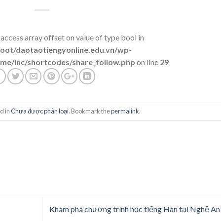
 access array offset on value of type bool in
t/daotaotiengyonline.edu.vn/wp-
me/inc/shortcodes/share_follow.php
on line
29
d in
Chưa được phân loại
. Bookmark the
permalink
.
Khám phá chương trình học tiếng Hàn tại Nghệ An