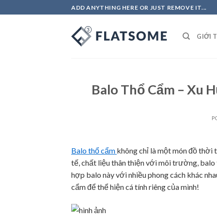
Skip
ADD ANYTHING HERE OR JUST REMOVE IT...
to
content
GIỚI 
Balo Thổ Cẩm – Xu 
P
Balo thổ cẩm
không chỉ là một món đồ thời t
tế, chất liệu thân thiện với môi trường, bal
hợp balo này với nhiều phong cách khác nha
cẩm
để thể hiện cá tính riêng của mình!