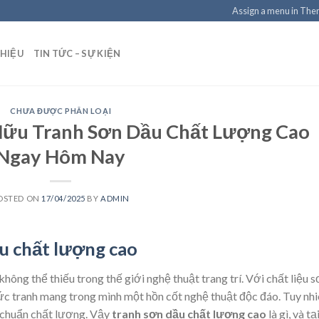
Assign a menu in Th
THIỆU
TIN TỨC – SỰ KIỆN
CHƯA ĐƯỢC PHÂN LOẠI
Hữu Tranh Sơn Dầu Chất Lượng Cao
Ngay Hôm Nay
OSTED ON
17/04/2025
BY
ADMIN
u chất lượng cao
hông thể thiếu trong thế giới nghệ thuật trang trí. Với chất liệu 
ức tranh mang trong mình một hồn cốt nghệ thuật độc đáo. Tuy nhi
 chuẩn chất lượng. Vậy
tranh sơn dầu chất lượng cao
là gì, và tạ