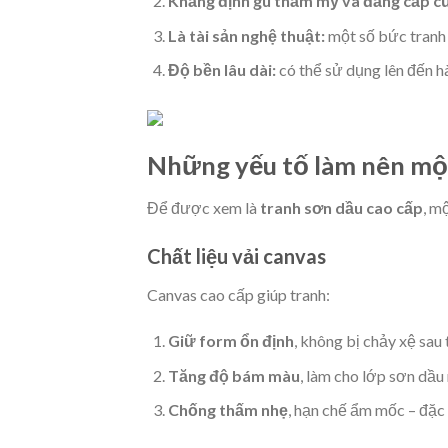
Khẳng định gu thẩm mỹ và đẳng cấp củ
Là tài sản nghệ thuật:
một số bức tranh c
Độ bền lâu dài:
có thể sử dụng lên đến 
Những yếu tố làm nên một
Để được xem là
tranh sơn dầu cao cấp
, m
Chất liệu vải canvas
Canvas cao cấp giúp tranh:
Giữ form ổn định
, không bị chảy xệ sau 
Tăng độ bám màu
, làm cho lớp sơn dầu 
Chống thấm nhẹ
, hạn chế ẩm mốc – đặc 