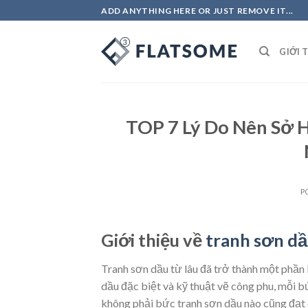
Skip
ADD ANYTHING HERE OR JUST REMOVE IT...
to
content
GIỚI 
TOP 7 Lý Do Nên Sở 
P
Giới thiệu về
tranh sơn dầ
Tranh sơn dầu từ lâu đã trở thành một phần k
dầu đặc biệt và kỹ thuật vẽ công phu, mỗi b
không phải bức tranh sơn dầu nào cũng đạt