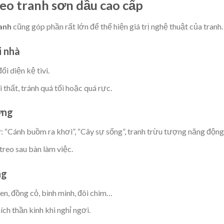
eo tranh sơn dầu cao cấp
ranh
cũng góp phần rất lớn để thể hiện giá trị nghệ thuật của tranh.
i nhà
i diện kệ tivi.
 thất, tránh quá tối hoặc quá rực.
ứng
: “Cánh buồm ra khơi”, “Cây sự sống”, tranh trừu tượng năng độn
reo sau bàn làm việc.
ng
en, đồng cỏ, bình minh, đôi chim…
ch thần kinh khi nghỉ ngơi.