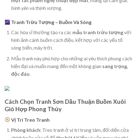
một tác phẩm nghệ thuật đẹp mắt
, mang lại cảm giác
bình yên và thịnh vượng.
Tranh Trừu Tượng – Buồm Và Sóng
Các họa sĩ thường tạo ra các
mẫu tranh trừu tượng
với
hình ảnh cánh buồm cách điệu, kết hợp với các yếu tố
sóng biển, mây trời.
Mẫu tranh này phù hợp cho những ai yêu thích phong cách
hiện đại và muốn mang đến một không gian
sang trọng,
độc đáo
.
Cách Chọn Tranh Sơn Dầu Thuận Buồm Xuôi
Gió Hợp Phong Thủy
Vị Trí Treo Tranh
Phòng khách:
Treo tranh ở vị trí trung tâm, đối diện cửa
chính hoặc cửa sổ để
thu hút tài lộc
và vận may vào nhà.