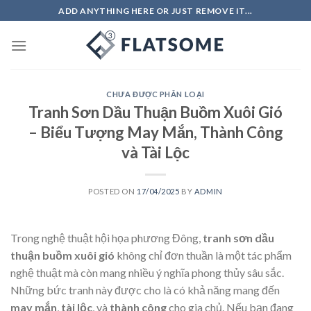
Skip
ADD ANYTHING HERE OR JUST REMOVE IT...
to
content
CHƯA ĐƯỢC PHÂN LOẠI
Tranh Sơn Dầu Thuận Buồm Xuôi Gió
– Biểu Tượng May Mắn, Thành Công
và Tài Lộc
POSTED ON
17/04/2025
BY
ADMIN
Trong nghệ thuật hội họa phương Đông,
tranh sơn dầu
thuận buồm xuôi gió
không chỉ đơn thuần là một tác phẩm
nghệ thuật mà còn mang nhiều ý nghĩa phong thủy sâu sắc.
Những bức tranh này được cho là có khả năng mang đến
may mắn
,
tài lộc
, và
thành công
cho gia chủ. Nếu bạn đang