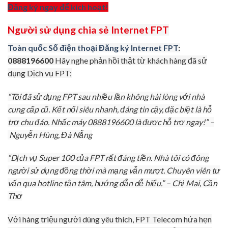
Đăng ký ngay để kích hoạt!
Người sử dụng chia sẻ Internet FPT
Toàn quốc Số điện thoại Đăng ký Internet FPT
:
0888196600
Hãy nghe phản hồi thật từ khách hàng đã sử
dụng Dịch vụ FPT:
“Tôi đã sử dụng FPT sau nhiều lần không hài lòng với nhà
cung cấp cũ. Kết nối siêu nhanh, đáng tin cậy, đặc biệt là hỗ
trợ chu đáo. Nhấc máy 0888196600 là được hỗ trợ ngay!” –
Nguyễn Hùng, Đà Nẵng
“Dịch vụ Super 100 của FPT rất đáng tiền. Nhà tôi có đông
người sử dụng đồng thời mà mạng vẫn mượt. Chuyên viên tư
vấn qua hotline tận tâm, hướng dẫn dễ hiểu.” – Chị Mai, Cần
Thơ
Với hàng triệu người dùng yêu thích, FPT Telecom hứa hẹn