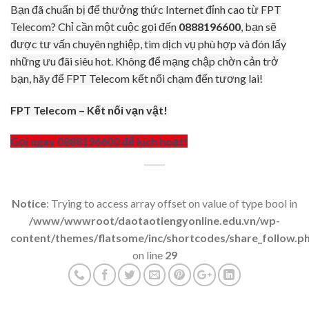
Bạn đã chuẩn bị để thưởng thức Internet đỉnh cao từ FPT
Telecom? Chỉ cần một cuộc gọi đến
0888196600
, bạn sẽ
được tư vấn chuyên nghiệp, tìm dịch vụ phù hợp và đón lấy
những ưu đãi siêu hot. Không để mạng chập chờn cản trở
bạn, hãy để FPT Telecom kết nối chạm đến tương lai!
FPT Telecom – Kết nối vạn vật!
Gọi ngay 0888196600 để kích hoạt!
Notice
: Trying to access array offset on value of type bool in
/www/wwwroot/daotaotiengyonline.edu.vn/wp-
content/themes/flatsome/inc/shortcodes/share_follow.p
on line
29