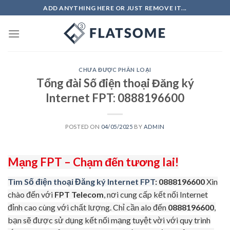
Skip
ADD ANYTHING HERE OR JUST REMOVE IT...
to
content
CHƯA ĐƯỢC PHÂN LOẠI
Tổng đài Số điện thoại Đăng ký
Internet FPT: 0888196600
POSTED ON
04/05/2025
BY
ADMIN
Mạng FPT – Chạm đến tương lai!
Tìm Số điện thoại Đăng ký Internet FPT
: 0888196600
Xin
chào đến với
FPT Telecom
, nơi cung cấp kết nối Internet
đỉnh cao cùng với chất lượng. Chỉ cần alo đến
0888196600
,
bạn sẽ được sử dụng kết nối mạng tuyệt vời với quy trình