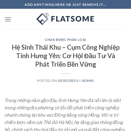
Skip
ADD ANYTHING HERE OR JUST REMOVE IT...
to
content
CHƯA ĐƯỢC PHÂN LOẠI
Hệ Sinh Thái Khu – Cụm Công Nghiệp
Tỉnh Hưng Yên: Cơ Hội Đầu Tư Và
Phát Triển Bền Vững
POSTED ON
05/05/2025
BY
ADMIN
Trong những năm gần đây, tỉnh Hưng Yên đã nổi lên là một
trong những địa phương có tốc độ phát triển công nghiệp
nhanh chóng tại khu vực Đồng bằng sông Hồng. Với vị trí
chiến lược nằm sát Thủ đô Hà Nội, hạ tầng giao thông đồng
bộ, chính sách thu hút đầu tư cởi mở và quỹ đất công nghiệp