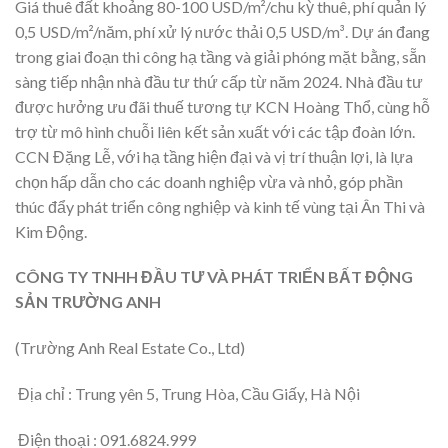
Giá thuê đất khoảng 80-100 USD/m²/chu kỳ thuê, phí quản lý
0,5 USD/m²/năm, phí xử lý nước thải 0,5 USD/m³. Dự án đang
trong giai đoạn thi công hạ tầng và giải phóng mặt bằng, sẵn
sàng tiếp nhận nhà đầu tư thứ cấp từ năm 2024. Nhà đầu tư
được hưởng ưu đãi thuế tương tự KCN Hoàng Thổ, cùng hỗ
trợ từ mô hình chuỗi liên kết sản xuất với các tập đoàn lớn.
CCN Đặng Lễ, với hạ tầng hiện đại và vị trí thuận lợi, là lựa
chọn hấp dẫn cho các doanh nghiệp vừa và nhỏ, góp phần
thúc đẩy phát triển công nghiệp và kinh tế vùng tại Ân Thi và
Kim Động.
CÔNG TY TNHH ĐẦU TƯ VÀ PHÁT TRIỂN BẤT ĐỘNG
SẢN TRƯỜNG ANH
(Trường Anh Real Estate Co., Ltd)
Địa chỉ : Trung yên 5, Trung Hòa, Cầu Giấy, Hà Nội
Điện thoại : 091.6824.999