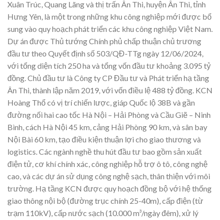
Xuân Trúc, Quang Lãng và thị trấn Ân Thi, huyện Ân Thi, tỉnh
Hưng Yên, là một trong những khu công nghiệp mới được bổ
sung vào quy hoạch phát triển các khu công nghiệp Việt Nam.
Dự án được Thủ tướng Chính phủ chấp thuận chủ trương
đầu tư theo Quyết định số 503/QĐ-TTg ngày 12/06/2024,
với tổng diện tích 250 ha và tổng vốn đầu tư khoảng 3.095 tỷ
đồng. Chủ đầu tư là Công ty CP Đầu tư và Phát triển hạ tầng
Ân Thi, thành lập năm 2019, với vốn điều lệ 488 tỷ đồng. KCN
Hoàng Thổ có vị trí chiến lược, giáp Quốc lộ 38B và gần
đường nối hai cao tốc Hà Nội – Hải Phòng và Cầu Giẽ – Ninh
Bình, cách Hà Nội 45 km, cảng Hải Phòng 90 km, và sân bay
Nội Bài 60 km, tạo điều kiện thuận lợi cho giao thương và
logistics. Các ngành nghề thu hút đầu tư bao gồm sản xuất
điện tử, cơ khí chính xác, công nghiệp hỗ trợ ô tô, công nghệ
cao, và các dự án sử dụng công nghệ sạch, thân thiện với môi
trường. Hạ tầng KCN được quy hoạch đồng bộ với hệ thống
giao thông nội bộ (đường trục chính 25-40m), cấp điện (từ
trạm 110kV), cấp nước sạch (10.000 m³/ngày đêm), xử lý