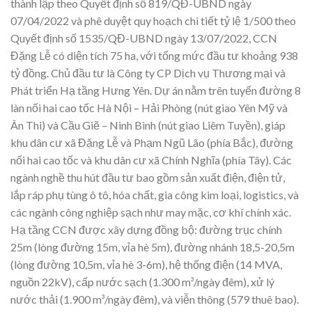
thành lập theo Quyết định số 819/QĐ-UBND ngày
07/04/2022 và phê duyệt quy hoạch chi tiết tỷ lệ 1/500 theo
Quyết định số 1535/QĐ-UBND ngày 13/07/2022, CCN
Đặng Lễ có diện tích 75 ha, với tổng mức đầu tư khoảng 938
tỷ đồng. Chủ đầu tư là Công ty CP Dịch vụ Thương mại và
Phát triển Hạ tầng Hưng Yên. Dự án nằm trên tuyến đường 8
làn nối hai cao tốc Hà Nội – Hải Phòng (nút giao Yên Mỹ và
Ân Thi) và Cầu Giẽ – Ninh Bình (nút giao Liêm Tuyền), giáp
khu dân cư xã Đặng Lễ và Phạm Ngũ Lão (phía Bắc), đường
nối hai cao tốc và khu dân cư xã Chính Nghĩa (phía Tây). Các
ngành nghề thu hút đầu tư bao gồm sản xuất điện, điện tử,
lắp ráp phụ tùng ô tô, hóa chất, gia công kim loại, logistics, và
các ngành công nghiệp sạch như may mặc, cơ khí chính xác.
Hạ tầng CCN được xây dựng đồng bộ: đường trục chính
25m (lòng đường 15m, vỉa hè 5m), đường nhánh 18,5-20,5m
(lòng đường 10,5m, vỉa hè 3-6m), hệ thống điện (14 MVA,
nguồn 22kV), cấp nước sạch (1.300 m³/ngày đêm), xử lý
nước thải (1.900 m³/ngày đêm), và viễn thông (579 thuê bao).