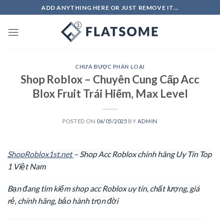
Skip
ADD ANYTHING HERE OR JUST REMOVE IT...
to
content
CHƯA ĐƯỢC PHÂN LOẠI
Shop Roblox – Chuyên Cung Cấp Acc
Blox Fruit Trái Hiếm, Max Level
POSTED ON
06/05/2025
BY
ADMIN
ShopRoblox1st.net
– Shop Acc Roblox chính hãng Uy Tín Top
1 Việt Nam
Bạn đang tìm kiếm shop acc Roblox uy tín, chất lượng, giá
rẻ, chính hãng, bảo hành trọn đời