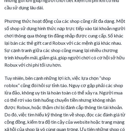
những gói lớn giúp người chơi tiết kiệm chi phí khi có nhu
cầu sử dụng lâu dài.
Phương thức hoạt động của các shop cũng rất đa dạng. Một
số shop sử dụng hình thức nạp trực tiếp vào tài khoản người
chơi thông qua thông tin đăng nhập được cung cấp. Số khác
lại bán các thẻ gift card Robux với các mệnh giá khác nhau.
Sự cạnh tranh giữa các shop cũng mang lại nhiều chương
trình khuyến mãi, giảm giá, giúp người chơi có cơ hội sở hữu
Robux với chi phí tối ưu hơn.
Tuy nhiên, bên cạnh những lợi ích, việc lựa chọn “shop
roblox” cũng đòi hỏi sự tỉnh táo. Nguy cơ gặp phải các shop
lừa đảo, không uy tín là hoàn toàn có thể xảy ra. Người mua
có thể rơi vào tình huống chuyển tiền nhưng không nhận
được Robux, hoặc thậm chí bị đánh cắp thông tin tài khoản.
Do đó, việc tìm hiểu kỹ thông tin về shop, đọc các đánh giá từ
cộng đồng, kiểm tra độ tin cậy của website hoặc trang mạng
xã hội của shop là vô cùng quan trọng. Ưu tiên những shop có