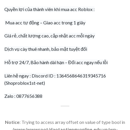
Quyền lợi của thành viên khi mua acc Roblox :
Mua acc tự động – Giao acc trong 1 giây
Giá rẻ, chất lượng cao, cập nhật acc mỗi ngày
Dịch vụ cày thuê nhanh, bảo mật tuyệt đối
Hỗ trợ 24/7, Bảo hành dài hạn – Đổi acc ngay nếu lỗi
Liên hệ ngay : Discord ID : 1364568646319345716
(Shoproblox1st-net)
Zalo : 0877656388
Notice
: Trying to access array offset on value of type bool in
/www/wwwroot/daotaotiengyonline.edu.vn/wp-