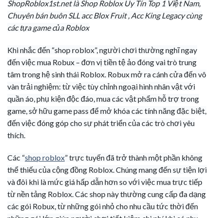
ShopRoblox1st.net là Shop Roblox Uy Tín Top 1 Việt Nam,
Chuyên bán buôn SLL acc Blox Fruit , Acc King Legacy cùng
các tựa game của Roblox
Khi nhắc đến “shop roblox”, người chơi thường nghĩ ngay
đến việc mua Robux – đơn vị tiền tệ ảo đóng vai trò trung
tâm trong hệ sinh thái Roblox. Robux mở ra cánh cửa đến vô
vàn trải nghiệm: từ việc tùy chỉnh ngoại hình nhân vật với
quần áo, phụ kiện độc đáo, mua các vật phẩm hỗ trợ trong
game, sở hữu game pass để mở khóa các tính năng đặc biệt,
đến việc đóng góp cho sự phát triển của các trò chơi yêu
thích.
Các “
shop roblox
” trực tuyến đã trở thành một phần không
thể thiếu của cộng đồng Roblox. Chúng mang đến sự tiện lợi
và đôi khi là mức giá hấp dẫn hơn so với việc mua trực tiếp
từ nền tảng Roblox. Các shop này thường cung cấp đa dạng
các gói Robux, từ những gói nhỏ cho nhu cầu tức thời đến