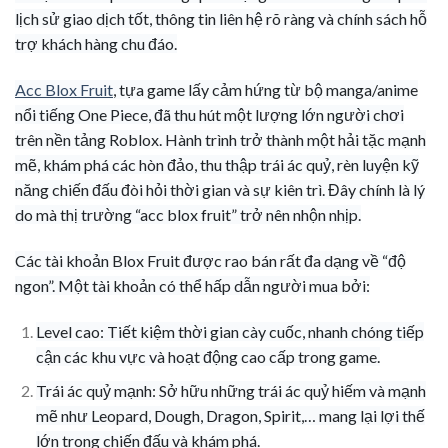
lịch sử giao dịch tốt, thông tin liên hệ rõ ràng và chính sách hỗ
trợ khách hàng chu đáo.
Acc Blox Fruit
, tựa game lấy cảm hứng từ bộ manga/anime
nổi tiếng One Piece, đã thu hút một lượng lớn người chơi
trên nền tảng Roblox. Hành trình trở thành một hải tặc mạnh
mẽ, khám phá các hòn đảo, thu thập trái ác quỷ, rèn luyện kỹ
năng chiến đấu đòi hỏi thời gian và sự kiên trì. Đây chính là lý
do mà thị trường “acc blox fruit” trở nên nhộn nhịp.
Các tài khoản Blox Fruit được rao bán rất đa dạng về “độ
ngon”. Một tài khoản có thể hấp dẫn người mua bởi:
Level cao: Tiết kiệm thời gian cày cuốc, nhanh chóng tiếp
cận các khu vực và hoạt động cao cấp trong game.
Trái ác quỷ mạnh: Sở hữu những trái ác quỷ hiếm và mạnh
mẽ như Leopard, Dough, Dragon, Spirit,… mang lại lợi thế
lớn trong chiến đấu và khám phá.