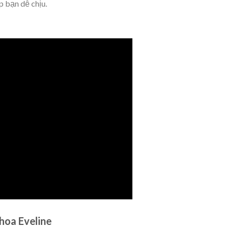
p bạn dễ chịu.
hoa Eveline