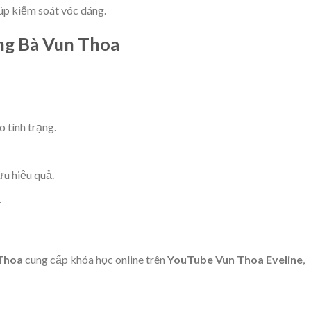
úp kiểm soát vóc dáng.
ng Bà Vun Thoa
o tình trạng.
ưu hiệu quả.
.
 Thoa
cung cấp khóa học online trên
YouTube Vun Thoa Eveline
,