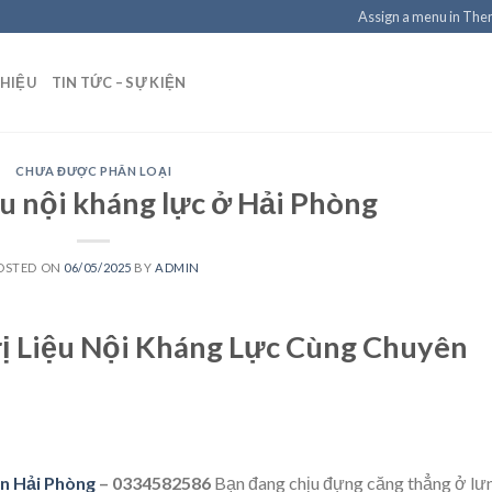
Assign a menu in Th
THIỆU
TIN TỨC – SỰ KIỆN
CHƯA ĐƯỢC PHÂN LOẠI
iệu nội kháng lực ở Hải Phòng
OSTED ON
06/05/2025
BY
ADMIN
ị Liệu Nội Kháng Lực Cùng Chuyên
bàn Hải Phòng
– 0334582586
Bạn đang chịu đựng căng thẳng ở lư