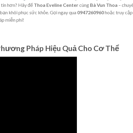
 tin hơn? Hãy để
Thoa Eveline Center
cùng
Bà Vun Thoa
– chuy
đỡ bạn khôi phục sức khỏe. Gọi ngay qua
0947260960
hoặc truy cập
áp miễn phí!
 Phương Pháp Hiệu Quả Cho Cơ Thể