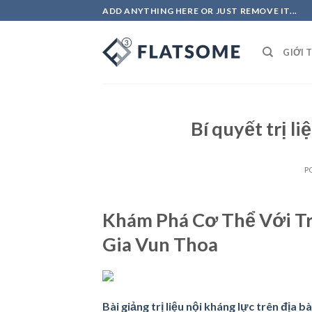
Skip
ADD ANYTHING HERE OR JUST REMOVE IT...
to
content
GIỚI 
Bí quyết trị l
P
Khám Phá Cơ Thể Với Tr
Gia Vun Thoa
Bài giảng trị liệu nội kháng lực trên địa 