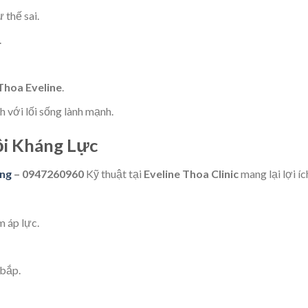
 thế sai.
.
Thoa Eveline
.
nh với lối sống lành mạnh.
i Kháng Lực
òng
– 0947260960
Kỹ thuật tại
Eveline Thoa Clinic
mang lại lợi íc
m áp lực.
 bắp.