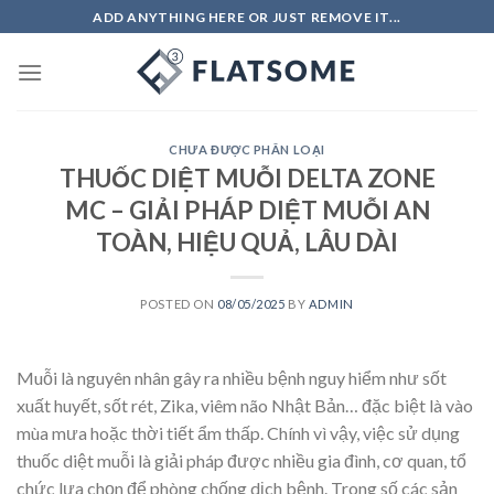
Skip
ADD ANYTHING HERE OR JUST REMOVE IT...
to
content
CHƯA ĐƯỢC PHÂN LOẠI
THUỐC DIỆT MUỖI DELTA ZONE
MC – GIẢI PHÁP DIỆT MUỖI AN
TOÀN, HIỆU QUẢ, LÂU DÀI
POSTED ON
08/05/2025
BY
ADMIN
Muỗi là nguyên nhân gây ra nhiều bệnh nguy hiểm như sốt
xuất huyết, sốt rét, Zika, viêm não Nhật Bản… đặc biệt là vào
mùa mưa hoặc thời tiết ẩm thấp. Chính vì vậy, việc sử dụng
thuốc diệt muỗi là giải pháp được nhiều gia đình, cơ quan, tổ
chức lựa chọn để phòng chống dịch bệnh. Trong số các sản