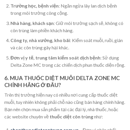
Trường học, bệnh viện
: Ngăn ngừa lây lan dịch bệnh
trong môi trường công cộng.
Nhà hàng, khách sạn
: Giữ môi trường sạch sẽ, không có
côn trùng làm phiền khách hàng.
Công ty, nhà xưởng, kho bãi
: Kiểm soát muỗi, ruồi, gián
và các côn trùng gây hại khác.
Đơn vị y tế, trung tâm kiểm soát dịch bệnh
: Sử dụng
Delta Zone MC trong các chiến dịch phun thuốc diện rộng.
6. MUA THUỐC DIỆT MUỖI DELTA ZONE MC
CHÍNH HÃNG Ở ĐÂU?
Trên thị trường hiện nay có nhiều nơi cung cấp thuốc diệt
muỗi, tuy nhiên không phải chỗ nào cũng bán hàng chính hãng.
Bạn nên chọn mua sản phẩm tại các đại lý, nhà thuốc, hoặc
các website chuyên về
thuốc diệt côn trùng
như:
shopthuocdietcontrung.com.vn
– Đơn vị phân phối