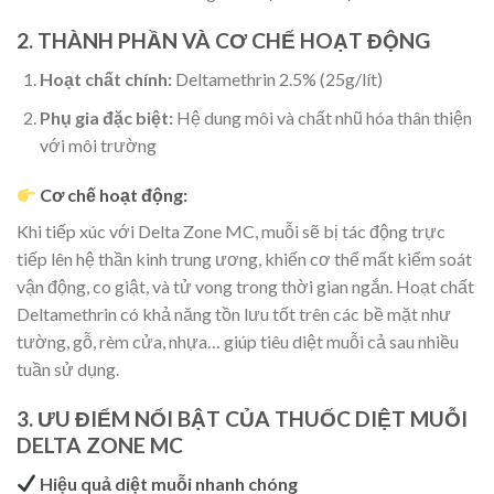
2. THÀNH PHẦN VÀ CƠ CHẾ HOẠT ĐỘNG
Hoạt chất chính:
Deltamethrin 2.5% (25g/lít)
Phụ gia đặc biệt:
Hệ dung môi và chất nhũ hóa thân thiện
với môi trường
Cơ chế hoạt động:
Khi tiếp xúc với Delta Zone MC, muỗi sẽ bị tác động trực
tiếp lên hệ thần kinh trung ương, khiến cơ thể mất kiểm soát
vận động, co giật, và tử vong trong thời gian ngắn. Hoạt chất
Deltamethrin có khả năng tồn lưu tốt trên các bề mặt như
tường, gỗ, rèm cửa, nhựa… giúp tiêu diệt muỗi cả sau nhiều
tuần sử dụng.
3. ƯU ĐIỂM NỔI BẬT CỦA THUỐC DIỆT MUỖI
DELTA ZONE MC
Hiệu quả diệt muỗi nhanh chóng