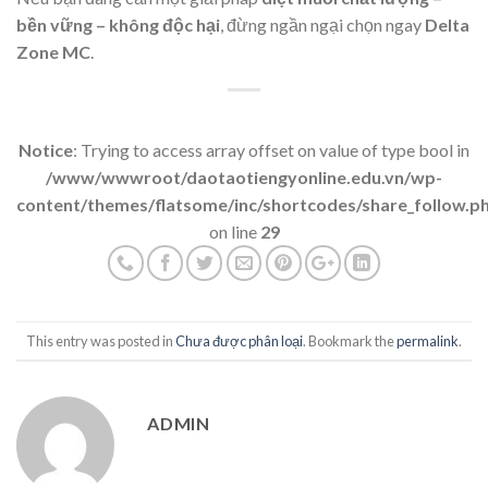
bền vững – không độc hại
, đừng ngần ngại chọn ngay
Delta
Zone MC
.
Notice
: Trying to access array offset on value of type bool in
/www/wwwroot/daotaotiengyonline.edu.vn/wp-
content/themes/flatsome/inc/shortcodes/share_follow.p
on line
29
This entry was posted in
Chưa được phân loại
. Bookmark the
permalink
.
ADMIN