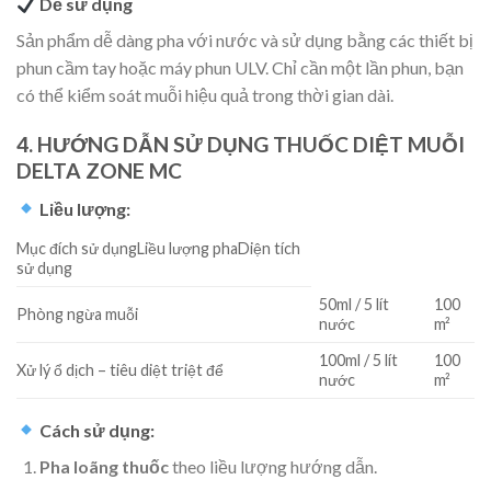
Dễ sử dụng
Sản phẩm dễ dàng pha với nước và sử dụng bằng các thiết bị
phun cầm tay hoặc máy phun ULV. Chỉ cần một lần phun, bạn
có thể kiểm soát muỗi hiệu quả trong thời gian dài.
4. HƯỚNG DẪN SỬ DỤNG THUỐC DIỆT MUỖI
DELTA ZONE MC
Liều lượng:
Mục đích sử dụngLiều lượng phaDiện tích
sử dụng
50ml / 5 lít
100
Phòng ngừa muỗi
nước
m²
100ml / 5 lít
100
Xử lý ổ dịch – tiêu diệt triệt để
nước
m²
Cách sử dụng:
Pha loãng thuốc
theo liều lượng hướng dẫn.