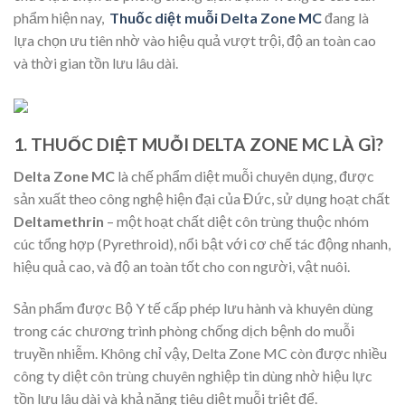
phẩm hiện nay,
Thuốc diệt muỗi Delta Zone MC
đang là
lựa chọn ưu tiên nhờ vào hiệu quả vượt trội, độ an toàn cao
và thời gian tồn lưu lâu dài.
1. THUỐC DIỆT MUỖI DELTA ZONE MC LÀ GÌ?
Delta Zone MC
là chế phẩm diệt muỗi chuyên dụng, được
sản xuất theo công nghệ hiện đại của Đức, sử dụng hoạt chất
Deltamethrin
– một hoạt chất diệt côn trùng thuộc nhóm
cúc tổng hợp (Pyrethroid), nổi bật với cơ chế tác động nhanh,
hiệu quả cao, và độ an toàn tốt cho con người, vật nuôi.
Sản phẩm được Bộ Y tế cấp phép lưu hành và khuyên dùng
trong các chương trình phòng chống dịch bệnh do muỗi
truyền nhiễm. Không chỉ vậy, Delta Zone MC còn được nhiều
công ty diệt côn trùng chuyên nghiệp tin dùng nhờ hiệu lực
tồn lưu lâu dài và khả năng tiêu diệt muỗi triệt để.