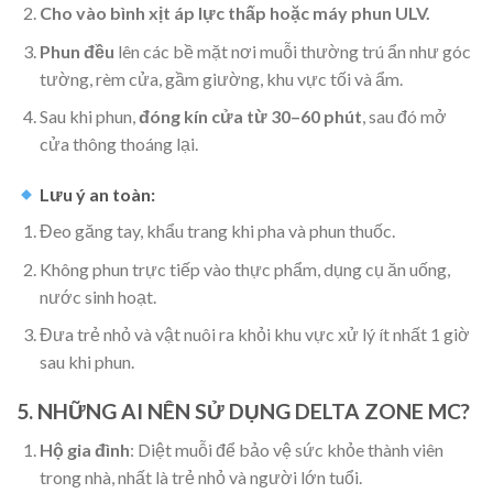
Cho vào bình xịt áp lực thấp hoặc máy phun ULV.
Phun đều
lên các bề mặt nơi muỗi thường trú ẩn như góc
tường, rèm cửa, gầm giường, khu vực tối và ẩm.
Sau khi phun,
đóng kín cửa từ 30–60 phút
, sau đó mở
cửa thông thoáng lại.
Lưu ý an toàn:
Đeo găng tay, khẩu trang khi pha và phun thuốc.
Không phun trực tiếp vào thực phẩm, dụng cụ ăn uống,
nước sinh hoạt.
Đưa trẻ nhỏ và vật nuôi ra khỏi khu vực xử lý ít nhất 1 giờ
sau khi phun.
5. NHỮNG AI NÊN SỬ DỤNG DELTA ZONE MC?
Hộ gia đình
: Diệt muỗi để bảo vệ sức khỏe thành viên
trong nhà, nhất là trẻ nhỏ và người lớn tuổi.