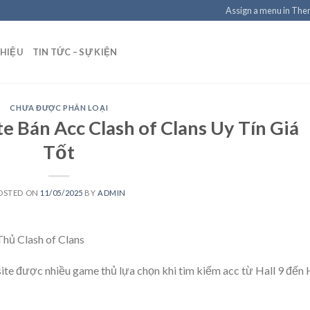
Assign a menu in Th
THIỆU
TIN TỨC – SỰ KIỆN
CHƯA ĐƯỢC PHÂN LOẠI
e Bán Acc Clash of Clans Uy Tín Giá
Tốt
OSTED ON
11/05/2025
BY
ADMIN
hủ Clash of Clans
ite được nhiều game thủ lựa chọn khi tìm kiếm acc từ Hall 9 đến 