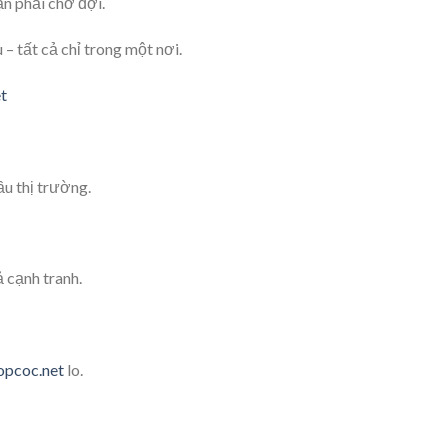
n phải chờ đợi.
 – tất cả chỉ trong một nơi.
t
ầu thị trường.
 cạnh tranh.
opcoc.net
lo.