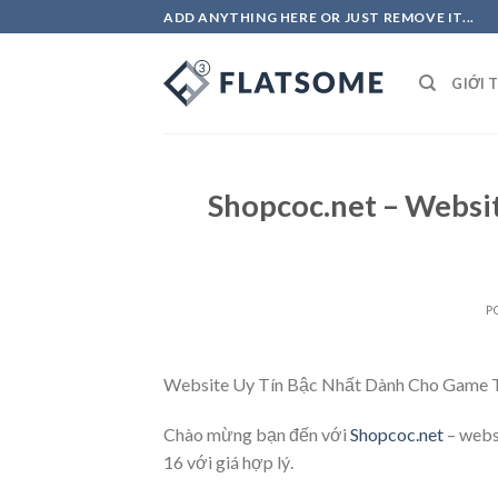
Skip
ADD ANYTHING HERE OR JUST REMOVE IT...
to
content
GIỚI 
Shopcoc.net – Websit
P
Website Uy Tín Bậc Nhất Dành Cho Game T
Chào mừng bạn đến với
Shopcoc.net
– webs
16 với giá hợp lý.