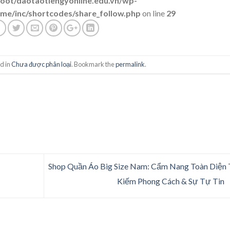
t/daotaotiengyonline.edu.vn/wp-
me/inc/shortcodes/share_follow.php
on line
29
d in
Chưa được phân loại
. Bookmark the
permalink
.
Shop Quần Áo Big Size Nam: Cẩm Nang Toàn Diện
Kiếm Phong Cách & Sự Tự Tin