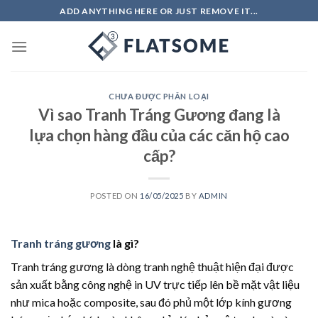
Skip
ADD ANYTHING HERE OR JUST REMOVE IT...
to
content
CHƯA ĐƯỢC PHÂN LOẠI
Vì sao Tranh Tráng Gương đang là
lựa chọn hàng đầu của các căn hộ cao
cấp?
POSTED ON
16/05/2025
BY
ADMIN
Tranh tráng gương
là gì?
Tranh tráng gương là dòng tranh nghệ thuật hiện đại được
sản xuất bằng công nghệ in UV trực tiếp lên bề mặt vật liệu
như mica hoặc composite, sau đó phủ một lớp kính gương