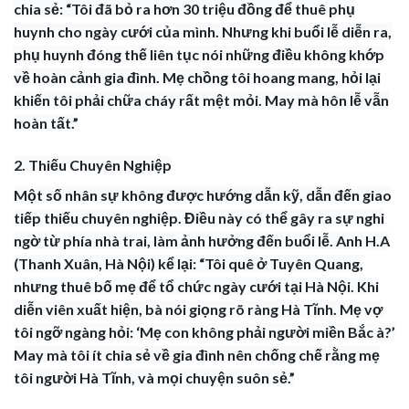
chia sẻ: “Tôi đã bỏ ra hơn 30 triệu đồng để thuê phụ
huynh cho ngày cưới của mình. Nhưng khi buổi lễ diễn ra,
phụ huynh đóng thế liên tục nói những điều không khớp
về hoàn cảnh gia đình. Mẹ chồng tôi hoang mang, hỏi lại
khiến tôi phải chữa cháy rất mệt mỏi. May mà hôn lễ vẫn
hoàn tất.”
2. Thiếu Chuyên Nghiệp
Một số nhân sự không được hướng dẫn kỹ, dẫn đến giao
tiếp thiếu chuyên nghiệp. Điều này có thể gây ra sự nghi
ngờ từ phía nhà trai, làm ảnh hưởng đến buổi lễ. Anh H.A
(Thanh Xuân, Hà Nội) kể lại: “Tôi quê ở Tuyên Quang,
nhưng thuê bố mẹ để tổ chức ngày cưới tại Hà Nội. Khi
diễn viên xuất hiện, bà nói giọng rõ ràng Hà Tĩnh. Mẹ vợ
tôi ngỡ ngàng hỏi: ‘Mẹ con không phải người miền Bắc à?’
May mà tôi ít chia sẻ về gia đình nên chống chế rằng mẹ
tôi người Hà Tĩnh, và mọi chuyện suôn sẻ.”