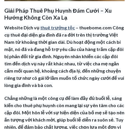
Giải Pháp Thuê Phụ Huynh Đám Cưới – Xu
Hướng Không Còn Xa Lạ
Website Dịch vụ
thuê trưởng tộc
– thuebome.com Công
cụ thuê đại diện gia đình đã ra đời trên thị trường Việt
Nam từ khoảng thời gian dài. Dù hoạt động một cách bí
mật, nó đã và đang hỗ trợ yêu cầu của hàng trăm cặp đôi
bị phản đối từ gia đình. Nguyên nhân khiến các cặp đôi
tìm đến dịch vụ này rất khác nhau, từ việc cha mẹ ngăn
cấm mối quan hệ, khoảng cách địa lý, đến những chuyện
riêng tư như cô gái lỡ lầm muốn tổ chức ngày cưới để vui
lòng gia đình và bà con.
Chẳng những là một công cụ để làm đầy đủ buổi lễ, sáng
kiến cho thuê phụ huynh còn mang lại sự yên tâm cho các
cặp đôi. Một hôn lễ với sự hiện diện của bố mẹ sẽ tạo nên
ấn tượng với khách mời, giúp buổi lễ diễn ra suôn sẻ. Tuy
nhiên, để đảm bảo chất lượng, việc chọn lựa một đơn vị