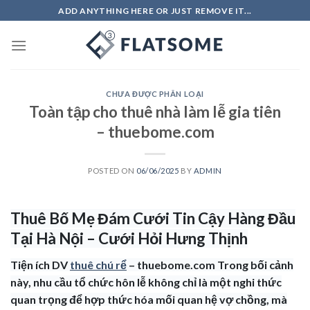
Skip
ADD ANYTHING HERE OR JUST REMOVE IT...
to
content
CHƯA ĐƯỢC PHÂN LOẠI
Toàn tập cho thuê nhà làm lễ gia tiên
– thuebome.com
POSTED ON
06/06/2025
BY
ADMIN
Thuê Bố Mẹ Đám Cưới Tin Cậy Hàng Đầu
Tại Hà Nội – Cưới Hỏi Hưng Thịnh
Tiện ích DV
thuê chú rể
– thuebome.com Trong bối cảnh
này, nhu cầu tổ chức hôn lễ không chỉ là một nghi thức
quan trọng để hợp thức hóa mối quan hệ vợ chồng, mà